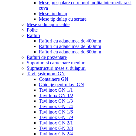
Mese prespalare cu rebord, polita intermediara si
cuva
Mese tip dulap
Mese tip dulap cu sertare
Mese si dulapuri calde
Polite
Rafturi
Rafturi cu adancimea de 400mm
Rafturi cu adancimea de 500mm
Rafturi cu adancimea de 600mm
Rafturi de prezentare
Suporturi si carucioare meniuri
Suprastructuri mese si dulapuri
Tavi gastronom GN
Containere GN
Ghidaje pentru tavi GN
Tavi inox GN 1/1
Tavi Inox GN 1/2
Tavi inox GN 1/3
Tavi inox GN 1/4
Tavi inox GN 1/6
Tavi inox GN 1/9
Tavi inox GN 2/1
Tavi inox GN 2/3
Tavi inox GN 2/4