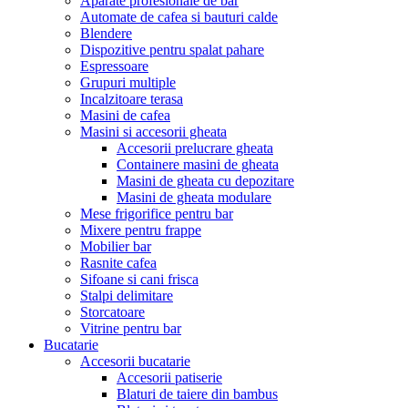
Aparate profesionale de bar
Automate de cafea si bauturi calde
Blendere
Dispozitive pentru spalat pahare
Espressoare
Grupuri multiple
Incalzitoare terasa
Masini de cafea
Masini si accesorii gheata
Accesorii prelucrare gheata
Containere masini de gheata
Masini de gheata cu depozitare
Masini de gheata modulare
Mese frigorifice pentru bar
Mixere pentru frappe
Mobilier bar
Rasnite cafea
Sifoane si cani frisca
Stalpi delimitare
Storcatoare
Vitrine pentru bar
Bucatarie
Accesorii bucatarie
Accesorii patiserie
Blaturi de taiere din bambus