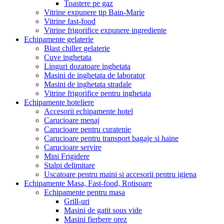
Toastere pe gaz
Vitrine expunere tip Bain-Marie
Vitrine fast-food
Vitrine frigorifice expunere ingrediente
Echipamente gelaterie
Blast chiller gelaterie
Cuve inghetata
Linguri dozatoare inghetata
Masini de inghetata de laborator
Masini de inghetata stradale
Vitrine frigorifice pentru inghetata
Echipamente hoteliere
Accesorii echipamente hotel
Carucioare menaj
Carucioare pentru curatenie
Carucioare pentru transport bagaje si haine
Carucioare servire
Mini Frigidere
Stalpi delimitare
Uscatoare pentru maini si accesorii pentru igiena
Echipamente Masa, Fast-food, Rotisoare
Echipamente pentru masa
Grill-uri
Masini de gatit sous vide
Masini fierbere orez