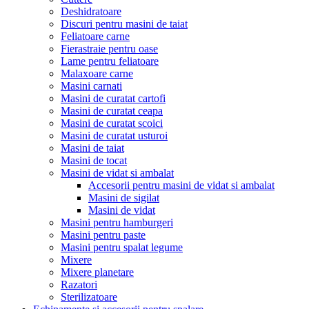
Deshidratoare
Discuri pentru masini de taiat
Feliatoare carne
Fierastraie pentru oase
Lame pentru feliatoare
Malaxoare carne
Masini carnati
Masini de curatat cartofi
Masini de curatat ceapa
Masini de curatat scoici
Masini de curatat usturoi
Masini de taiat
Masini de tocat
Masini de vidat si ambalat
Accesorii pentru masini de vidat si ambalat
Masini de sigilat
Masini de vidat
Masini pentru hamburgeri
Masini pentru paste
Masini pentru spalat legume
Mixere
Mixere planetare
Razatori
Sterilizatoare