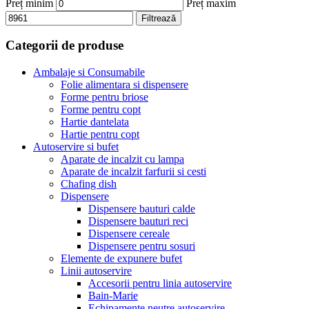
Preț minim
Preț maxim
Filtrează
Categorii de produse
Ambalaje si Consumabile
Folie alimentara si dispensere
Forme pentru briose
Forme pentru copt
Hartie dantelata
Hartie pentru copt
Autoservire si bufet
Aparate de incalzit cu lampa
Aparate de incalzit farfurii si cesti
Chafing dish
Dispensere
Dispensere bauturi calde
Dispensere bauturi reci
Dispensere cereale
Dispensere pentru sosuri
Elemente de expunere bufet
Linii autoservire
Accesorii pentru linia autoservire
Bain-Marie
Echipamente neutre autoservire