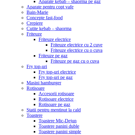
Aparate kebab – shaorma pe gaz
Aparate pentru copt vafe
Bain-Marie
Concepte fast-food
Crepiere
Cutite kebab – shaorma
Friteuze
Friteuze electrice
Friteuze electrice cu 2 cuve
Friteuze electrice cu o cuva
Friteuze pe gaz
Friteuze pe gaz cu o cuva
Fry top-uri
Fry top-uri electrice
Fry top-uri pe gaz
Masini hamburger
Rotisoare
Accesorii rotisoare
Rotisoare electrice
Rotisoare pe gaz
Statii pentru mentinut la cald
Toastere
Toastere Mic-Dejun
Toastere panini duble
Toastere panini simple