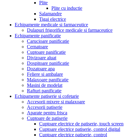
Plite
Plite cu inductie
Salamandre
Tigai electrice
Echipamente medicale si farmaceutice
Dulapuri frigorifice medicale si farmaceutice
Echipamente panificatie
Carucioare panificatie
Cernatoare
Cuptoare panificatie
Divizoare aluat
Dospitoare panificatie
Dozatoare apa
Feliere si ambalare
Malaxoare panificatie
Masini de modelat
Rafturi panificatie
Echipamente patiserie si cofetarie
Accesorii mixere si malaxoare
Accesorii patiserie
Aparate pentru frisca
Cuptoare de patiserie
Cuptoare electrice de patiserie, touch screen
Cuptoare electrice patiserie, control digital
Cuptoare electrice patiserie, control