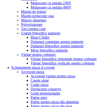
Malaxoare cu spirala 230V
Malaxoare cu spirala 400V
Masini de foietaj
Masini prelucrare oua
Mixere planetare
Pulverizatoare
Tavi pentru copt
Unitati frigorifice patiserie
Blast Chiller
Dulapuri congelare pentru patiserie
Dulapuri frigorifice pentru patiserie
Mese frigorifice patiserie
Vitrine pentru cofetarie
Vitrine frigorifice orizontale pentru cofetarie
Vitrine frigorifice verticale pentru cofetarie
Echipamente pizza si covrigi
Accesorii pizza
Accesorii variate pentru pizza
Casete aluat
Cutite pizza
Desfacator conserve
Genti termoizolante
Palete mici
Palete pentru pizza din aluminiu
Palete pentru pizza din inox