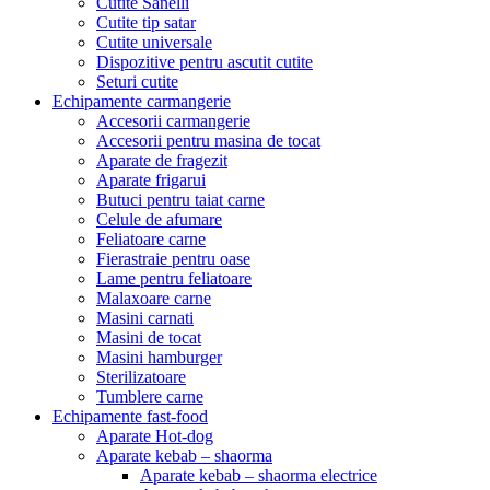
Cutite Sanelli
Cutite tip satar
Cutite universale
Dispozitive pentru ascutit cutite
Seturi cutite
Echipamente carmangerie
Accesorii carmangerie
Accesorii pentru masina de tocat
Aparate de fragezit
Aparate frigarui
Butuci pentru taiat carne
Celule de afumare
Feliatoare carne
Fierastraie pentru oase
Lame pentru feliatoare
Malaxoare carne
Masini carnati
Masini de tocat
Masini hamburger
Sterilizatoare
Tumblere carne
Echipamente fast-food
Aparate Hot-dog
Aparate kebab – shaorma
Aparate kebab – shaorma electrice