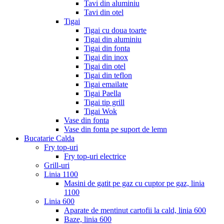
Tavi din aluminiu
Tavi din otel
Tigai
Tigai cu doua toarte
Tigai din aluminiu
Tigai din fonta
Tigai din inox
Tigai din otel
Tigai din teflon
Tigai emailate
Tigai Paella
Tigai tip grill
Tigai Wok
Vase din fonta
Vase din fonta pe suport de lemn
Bucatarie Calda
Fry top-uri
Fry top-uri electrice
Grill-uri
Linia 1100
Masini de gatit pe gaz cu cuptor pe gaz, linia
1100
Linia 600
Aparate de mentinut cartofii la cald, linia 600
Baze, linia 600