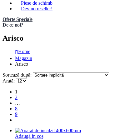
Piese de schimb
Devino reseller!
Oferte Speciale
De ce noi?
Arisco
Home
Magazin
Arisco
Sortează după:
Arată:
1
2
…
8
9
Adaugă în coș