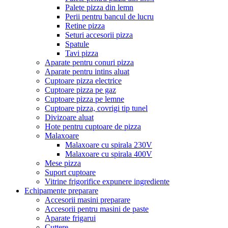
Palete pizza din lemn
Perii pentru bancul de lucru
Retine pizza
Seturi accesorii pizza
Spatule
Tavi pizza
Aparate pentru conuri pizza
Aparate pentru intins aluat
Cuptoare pizza electrice
Cuptoare pizza pe gaz
Cuptoare pizza pe lemne
Cuptoare pizza, covrigi tip tunel
Divizoare aluat
Hote pentru cuptoare de pizza
Malaxoare
Malaxoare cu spirala 230V
Malaxoare cu spirala 400V
Mese pizza
Suport cuptoare
Vitrine frigorifice expunere ingrediente
Echipamente preparare
Accesorii masini preparare
Accesorii pentru masini de paste
Aparate frigarui
Cuttere