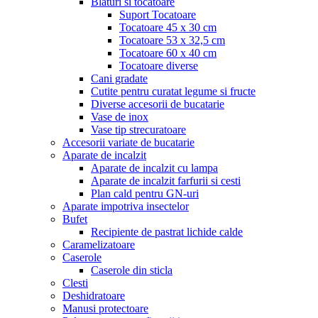
Blaturi si tocatoare
Suport Tocatoare
Tocatoare 45 x 30 cm
Tocatoare 53 x 32,5 cm
Tocatoare 60 x 40 cm
Tocatoare diverse
Cani gradate
Cutite pentru curatat legume si fructe
Diverse accesorii de bucatarie
Vase de inox
Vase tip strecuratoare
Accesorii variate de bucatarie
Aparate de incalzit
Aparate de incalzit cu lampa
Aparate de incalzit farfurii si cesti
Plan cald pentru GN-uri
Aparate impotriva insectelor
Bufet
Recipiente de pastrat lichide calde
Caramelizatoare
Caserole
Caserole din sticla
Clesti
Deshidratoare
Manusi protectoare