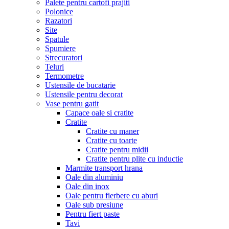
Palete pentru cartofi prajiti
Polonice
Razatori
Site
Spatule
Spumiere
Strecuratori
Teluri
Termometre
Ustensile de bucatarie
Ustensile pentru decorat
Vase pentru gatit
Capace oale si cratite
Cratite
Cratite cu maner
Cratite cu toarte
Cratite pentru midii
Cratite pentru plite cu inductie
Marmite transport hrana
Oale din aluminiu
Oale din inox
Oale pentru fierbere cu aburi
Oale sub presiune
Pentru fiert paste
Tavi