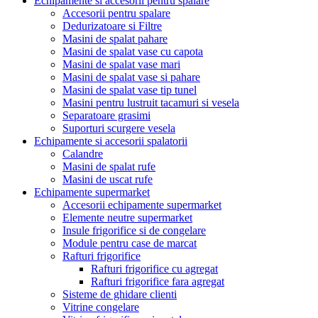
Echipamente si accesorii pentru spalare
Accesorii pentru spalare
Dedurizatoare si Filtre
Masini de spalat pahare
Masini de spalat vase cu capota
Masini de spalat vase mari
Masini de spalat vase si pahare
Masini de spalat vase tip tunel
Masini pentru lustruit tacamuri si vesela
Separatoare grasimi
Suporturi scurgere vesela
Echipamente si accesorii spalatorii
Calandre
Masini de spalat rufe
Masini de uscat rufe
Echipamente supermarket
Accesorii echipamente supermarket
Elemente neutre supermarket
Insule frigorifice si de congelare
Module pentru case de marcat
Rafturi frigorifice
Rafturi frigorifice cu agregat
Rafturi frigorifice fara agregat
Sisteme de ghidare clienti
Vitrine congelare