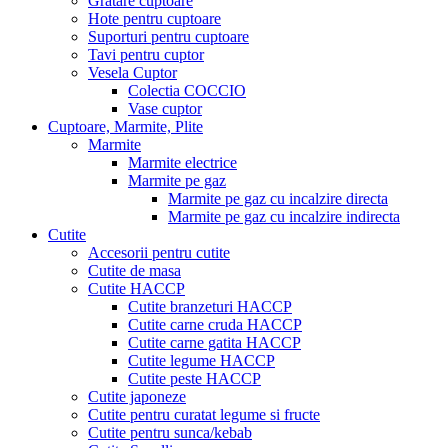
Gratare cuptoare
Hote pentru cuptoare
Suporturi pentru cuptoare
Tavi pentru cuptor
Vesela Cuptor
Colectia COCCIO
Vase cuptor
Cuptoare, Marmite, Plite
Marmite
Marmite electrice
Marmite pe gaz
Marmite pe gaz cu incalzire directa
Marmite pe gaz cu incalzire indirecta
Cutite
Accesorii pentru cutite
Cutite de masa
Cutite HACCP
Cutite branzeturi HACCP
Cutite carne cruda HACCP
Cutite carne gatita HACCP
Cutite legume HACCP
Cutite peste HACCP
Cutite japoneze
Cutite pentru curatat legume si fructe
Cutite pentru sunca/kebab