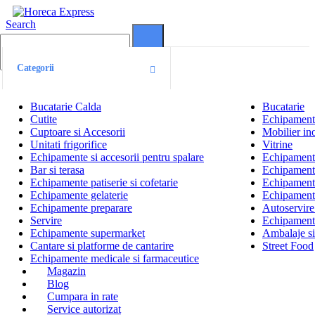
Search
0
0
Categorii
Bucatarie Calda
Bucatarie
Cutite
Echipamente
Cuptoare si Accesorii
Mobilier ino
Unitati frigorifice
Vitrine
Echipamente si accesorii pentru spalare
Echipamente 
Bar si terasa
Echipamente
Echipamente patiserie si cofetarie
Echipamente
Echipamente gelaterie
Echipament
Echipamente preparare
Autoservire 
Servire
Echipamente
Echipamente supermarket
Ambalaje s
Cantare si platforme de cantarire
Street Food
Echipamente medicale si farmaceutice
Magazin
Blog
Cumpara in rate
Service autorizat