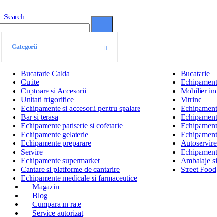
Search
0
0
Categorii
Bucatarie Calda
Bucatarie
Cutite
Echipamente
Cuptoare si Accesorii
Mobilier ino
Unitati frigorifice
Vitrine
Echipamente si accesorii pentru spalare
Echipamente 
Bar si terasa
Echipamente
Echipamente patiserie si cofetarie
Echipamente
Echipamente gelaterie
Echipament
Echipamente preparare
Autoservire 
Servire
Echipamente
Echipamente supermarket
Ambalaje s
Cantare si platforme de cantarire
Street Food
Echipamente medicale si farmaceutice
Magazin
Blog
Cumpara in rate
Service autorizat