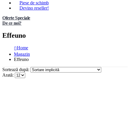
Piese de schimb
Devino reseller!
Oferte Speciale
De ce noi?
Effeuno
Home
Magazin
Effeuno
Sortează după:
Arată: