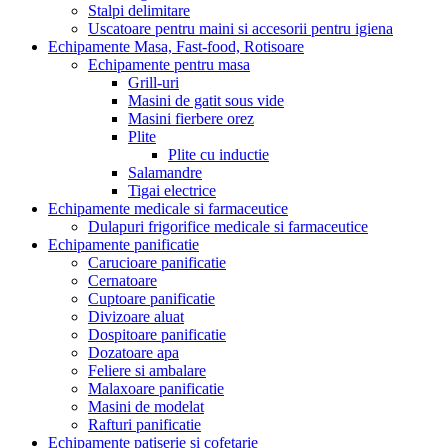
Stalpi delimitare
Uscatoare pentru maini si accesorii pentru igiena
Echipamente Masa, Fast-food, Rotisoare
Echipamente pentru masa
Grill-uri
Masini de gatit sous vide
Masini fierbere orez
Plite
Plite cu inductie
Salamandre
Tigai electrice
Echipamente medicale si farmaceutice
Dulapuri frigorifice medicale si farmaceutice
Echipamente panificatie
Carucioare panificatie
Cernatoare
Cuptoare panificatie
Divizoare aluat
Dospitoare panificatie
Dozatoare apa
Feliere si ambalare
Malaxoare panificatie
Masini de modelat
Rafturi panificatie
Echipamente patiserie si cofetarie