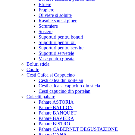
Etriere
Frapiere
Oliviere si solnite
Rasnite sare si piper
Scrumiere
Sosiere
Suporturi pentru bonuri
Suporturi pentru ou
Suporturi pentru servire
Suporturi servetele
Vase pentru gheata
Boluri sticla
Carafe
Cesti Cafea si Cappucino
Cesti cafea din portelan
Cesti cafea si capucino din sticla
Cesti capucino din portelan
Colectii pahare
Pahare ASTORIA
Pahare BALLON
Pahare BANQUET
Pahare BAVIERA
Pahare BISTRO
Pahare CABERNET DEGUSTAZIONE
Pahare CANA