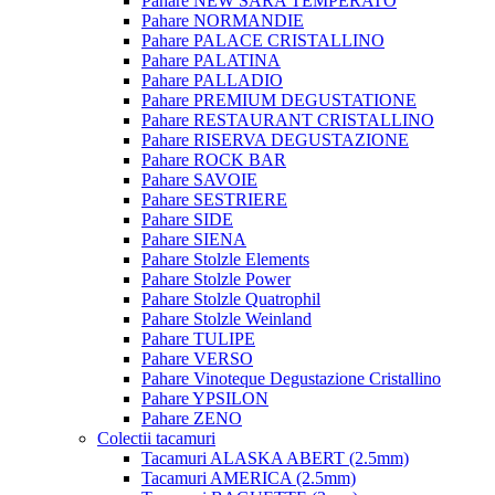
Pahare NEW SARA TEMPERATO
Pahare NORMANDIE
Pahare PALACE CRISTALLINO
Pahare PALATINA
Pahare PALLADIO
Pahare PREMIUM DEGUSTATIONE
Pahare RESTAURANT CRISTALLINO
Pahare RISERVA DEGUSTAZIONE
Pahare ROCK BAR
Pahare SAVOIE
Pahare SESTRIERE
Pahare SIDE
Pahare SIENA
Pahare Stolzle Elements
Pahare Stolzle Power
Pahare Stolzle Quatrophil
Pahare Stolzle Weinland
Pahare TULIPE
Pahare VERSO
Pahare Vinoteque Degustazione Cristallino
Pahare YPSILON
Pahare ZENO
Colectii tacamuri
Tacamuri ALASKA ABERT (2.5mm)
Tacamuri AMERICA (2.5mm)