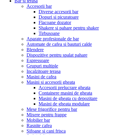
Bar si terasa
Accesorii bar
Diverse accesorii bar
Dopuri si picuratoare
Flacoane dozator
Shakere si pahare pentru shaker
Tirbusoane
Aparate profesionale de bar
Automate de cafea si bauturi calde
Blendere
Dispozitive pentru spalat pahare
Espressoare
Grupuri multiple
Incalzitoare terasa
Masini de cafea
Masini si accesorii gheata
Accesorii prelucrare gheata
Containere masini de gheata
Masini de gheata cu depozitare
Masini de gheata modulare
Mese frigorifice pentru bar
Mixere pentru frappe
Mobilier bar
Rasnite cafea
Sifoane si cani frisca