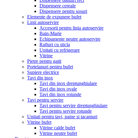
Dispensere bauturi reci
Dispensere cereale
Dispensere pentru sosuri
Elemente de expunere bufet
Linii autoservire
Accesorii pentru linia autoservire
Bain-Marie
Echipamente neutre autoservire
Rafturi cu sticla
Unitati cu refrigerare
Vitrine
Pietre pentru gatit
Portelanuri pentru bufet
Supiere electrice
Tavi din inox
Tavi din inox dreptunghiulare
Tavi din inox ovale
Tavi din inox rotunde
Tavi pentru servire
Tavi pentru servire dreptunghiulare
Tavi pentru servire rotunde
Unitati pentru tavi, paine si tacamuri
Vitrine bufet
Vitrine calde bufet
Vitrine neutre bufet