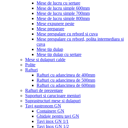
Mese de lucru cu sertare
Mese de lucru simple 600mm
Mese de lucru simple 700mm
Mese de lucru simple 800mm
Mese expunere peste
Mese preparare
Mese prespalare cu rebord si cuva
Mese prespalare cu rebord, polita intermediara si
cuva
Mese tip dulap
Mese tip dulap cu sertare
Mese si dulapuri calde
Polite
Rafturi
Rafturi cu adancimea de 400mm
Rafturi cu adancimea de 500mm
Rafturi cu adancimea de 600mm
Rafturi de prezentare
Suporturi si carucioare meniuri
Suprastructuri mese si dulapuri
Tavi gastronom GN
Containere GN
Ghidaje pentru tavi GN
Tavi inox GN 1/1
Tavi Inox GN 1/2