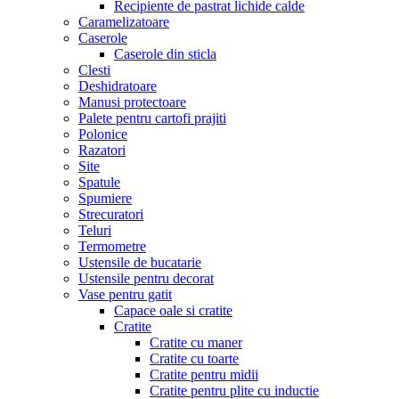
Recipiente de pastrat lichide calde
Caramelizatoare
Caserole
Caserole din sticla
Clesti
Deshidratoare
Manusi protectoare
Palete pentru cartofi prajiti
Polonice
Razatori
Site
Spatule
Spumiere
Strecuratori
Teluri
Termometre
Ustensile de bucatarie
Ustensile pentru decorat
Vase pentru gatit
Capace oale si cratite
Cratite
Cratite cu maner
Cratite cu toarte
Cratite pentru midii
Cratite pentru plite cu inductie