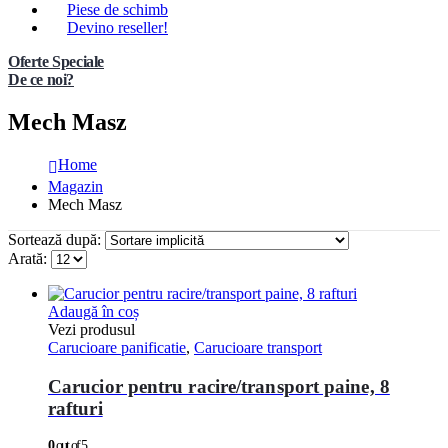
Piese de schimb
Devino reseller!
Oferte Speciale
De ce noi?
Mech Masz
Home
Magazin
Mech Masz
Sortează după:
Arată:
Adaugă în coș
Vezi produsul
Carucioare panificatie
,
Carucioare transport
Carucior pentru racire/transport paine, 8
rafturi
0
out of 5