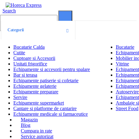
Search
0
0
Categorii
Bucatarie Calda
Bucatarie
Cutite
Echipamente
Cuptoare si Accesorii
Mobilier ino
Unitati frigorifice
Vitrine
Echipamente si accesorii pentru spalare
Echipamente 
Bar si terasa
Echipamente
Echipamente patiserie si cofetarie
Echipamente
Echipamente gelaterie
Echipament
Echipamente preparare
Autoservire 
Servire
Echipamente
Echipamente supermarket
Ambalaje s
Cantare si platforme de cantarire
Street Food
Echipamente medicale si farmaceutice
Magazin
Blog
Cumpara in rate
Service autorizat