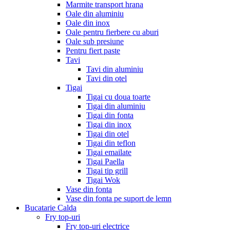
Marmite transport hrana
Oale din aluminiu
Oale din inox
Oale pentru fierbere cu aburi
Oale sub presiune
Pentru fiert paste
Tavi
Tavi din aluminiu
Tavi din otel
Tigai
Tigai cu doua toarte
Tigai din aluminiu
Tigai din fonta
Tigai din inox
Tigai din otel
Tigai din teflon
Tigai emailate
Tigai Paella
Tigai tip grill
Tigai Wok
Vase din fonta
Vase din fonta pe suport de lemn
Bucatarie Calda
Fry top-uri
Fry top-uri electrice