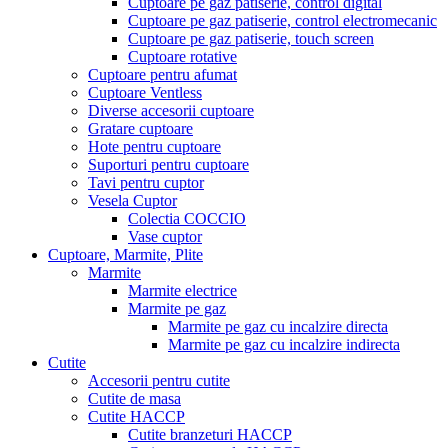
Cuptoare pe gaz patiserie, control digital
Cuptoare pe gaz patiserie, control electromecanic
Cuptoare pe gaz patiserie, touch screen
Cuptoare rotative
Cuptoare pentru afumat
Cuptoare Ventless
Diverse accesorii cuptoare
Gratare cuptoare
Hote pentru cuptoare
Suporturi pentru cuptoare
Tavi pentru cuptor
Vesela Cuptor
Colectia COCCIO
Vase cuptor
Cuptoare, Marmite, Plite
Marmite
Marmite electrice
Marmite pe gaz
Marmite pe gaz cu incalzire directa
Marmite pe gaz cu incalzire indirecta
Cutite
Accesorii pentru cutite
Cutite de masa
Cutite HACCP
Cutite branzeturi HACCP