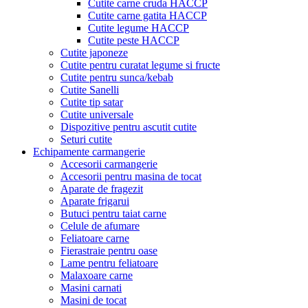
Cutite carne cruda HACCP
Cutite carne gatita HACCP
Cutite legume HACCP
Cutite peste HACCP
Cutite japoneze
Cutite pentru curatat legume si fructe
Cutite pentru sunca/kebab
Cutite Sanelli
Cutite tip satar
Cutite universale
Dispozitive pentru ascutit cutite
Seturi cutite
Echipamente carmangerie
Accesorii carmangerie
Accesorii pentru masina de tocat
Aparate de fragezit
Aparate frigarui
Butuci pentru taiat carne
Celule de afumare
Feliatoare carne
Fierastraie pentru oase
Lame pentru feliatoare
Malaxoare carne
Masini carnati
Masini de tocat