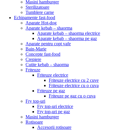
Masini hamburger
Sterilizatoare
Tumblere carne
Echipamente fast-food
Aparate Hot-dog
Aparate kebab – shaorma
Aparate kebab – shaorma electrice
Aparate kebab – shaorma pe gaz
Aparate pentru copt vafe
Bain-Marie
Concepte fast-food
Crepiere
Cutite kebab – shaorma
Friteuze
Friteuze electrice
Friteuze electrice cu 2 cuve
Friteuze electrice cu o cuva
Friteuze pe gaz
Friteuze pe gaz cu o cuva
Fry top-uri
Fry top-uri electrice
Fry top-uri pe gaz
Masini hamburger
Rotisoare
Accesorii rotisoare