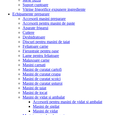
Mese pizza
Suport cuptoare
Vitrine frigorifice expunere ingrediente
Echipamente preparare
Accesorii masini preparare
Accesorii pentru masini de paste
Aparate frigarui
Cuttere
Deshidratoare
Discuri pentru masini de taiat
Feliatoare carne
Fierastraie pentru oase
Lame pentru feliatoare
Malaxoare carne
Masini carnati
Masini de curatat cartofi
Masini de curatat ceapa
Masini de curatat scoici
Masini de curatat usturoi
Masini de taiat
Masini de tocat
Masini de vidat si ambalat
Accesorii pentru masini de vidat si ambalat
Masini de sigilat
Masini de vidat