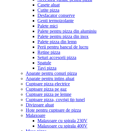
Casete aluat
Cutite pizza
Desfacator conserve
Genti termoizolante
Palete mici
Palete pentru pizza din aluminiu
Palete pentru pizza din inox
Palete pizza din lemn
Perii pentru bancul de lucru
Retine pizza
Seturi accesorii pizza
Spatule
Tavi pizza
Aparate pentru conuri pizza
Aparate pentru intins aluat
Cuptoare pizza electrice
Cuptoare pizza pe gaz
Cuptoare pizza pe lemne
Cuptoare pizza, covrigi tip tunel
Divizoare aluat
Hote pentru cuptoare de pizza
Malaxoare
Malaxoare cu spirala 230V
Malaxoare cu spirala 400V