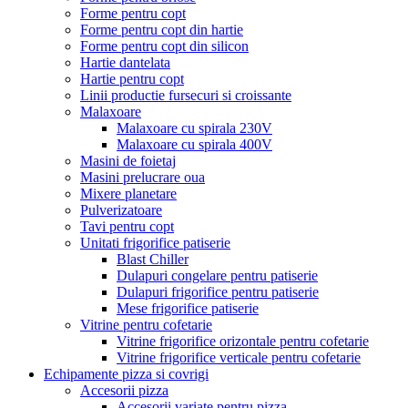
Forme pentru copt
Forme pentru copt din hartie
Forme pentru copt din silicon
Hartie dantelata
Hartie pentru copt
Linii productie fursecuri si croissante
Malaxoare
Malaxoare cu spirala 230V
Malaxoare cu spirala 400V
Masini de foietaj
Masini prelucrare oua
Mixere planetare
Pulverizatoare
Tavi pentru copt
Unitati frigorifice patiserie
Blast Chiller
Dulapuri congelare pentru patiserie
Dulapuri frigorifice pentru patiserie
Mese frigorifice patiserie
Vitrine pentru cofetarie
Vitrine frigorifice orizontale pentru cofetarie
Vitrine frigorifice verticale pentru cofetarie
Echipamente pizza si covrigi
Accesorii pizza
Accesorii variate pentru pizza