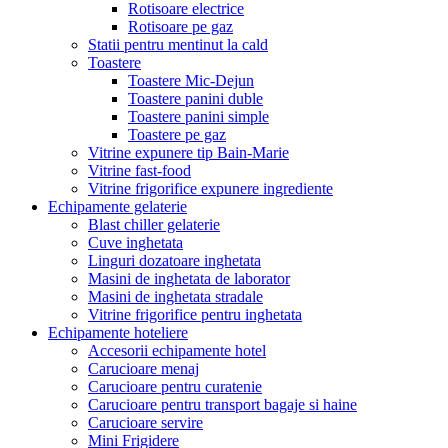
Rotisoare electrice
Rotisoare pe gaz
Statii pentru mentinut la cald
Toastere
Toastere Mic-Dejun
Toastere panini duble
Toastere panini simple
Toastere pe gaz
Vitrine expunere tip Bain-Marie
Vitrine fast-food
Vitrine frigorifice expunere ingrediente
Echipamente gelaterie
Blast chiller gelaterie
Cuve inghetata
Linguri dozatoare inghetata
Masini de inghetata de laborator
Masini de inghetata stradale
Vitrine frigorifice pentru inghetata
Echipamente hoteliere
Accesorii echipamente hotel
Carucioare menaj
Carucioare pentru curatenie
Carucioare pentru transport bagaje si haine
Carucioare servire
Mini Frigidere