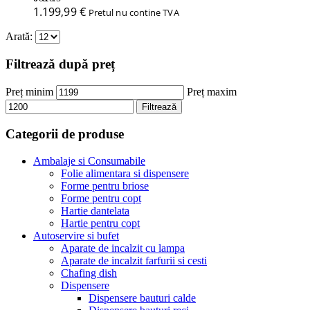
1.199,99
€
Pretul nu contine TVA
Arată:
Filtrează după preț
Preț minim
Preț maxim
Filtrează
Categorii de produse
Ambalaje si Consumabile
Folie alimentara si dispensere
Forme pentru briose
Forme pentru copt
Hartie dantelata
Hartie pentru copt
Autoservire si bufet
Aparate de incalzit cu lampa
Aparate de incalzit farfurii si cesti
Chafing dish
Dispensere
Dispensere bauturi calde