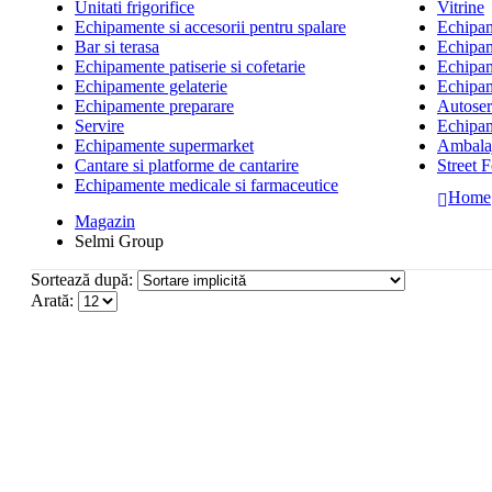
Unitati frigorifice
Vitrine
Echipamente si accesorii pentru spalare
Echipame
Bar si terasa
Echipam
Echipamente patiserie si cofetarie
Echipam
Echipamente gelaterie
Echipam
Echipamente preparare
Autoserv
Servire
Echipam
Echipamente supermarket
Ambalaj
Cantare si platforme de cantarire
Street 
Echipamente medicale si farmaceutice
Home
Magazin
Selmi Group
Sortează după:
Arată: