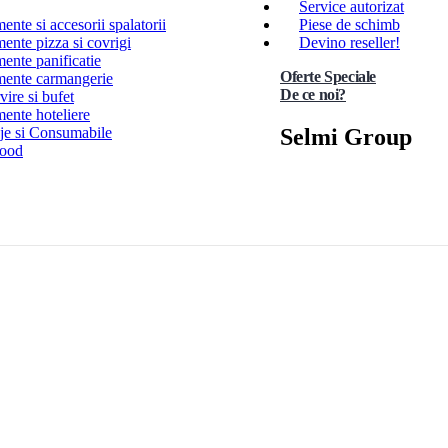
Service autorizat
nte si accesorii spalatorii
Piese de schimb
ente pizza si covrigi
Devino reseller!
ente panificatie
Oferte Speciale
ente carmangerie
De ce noi?
ire si bufet
ente hoteliere
Selmi Group
e si Consumabile
Food