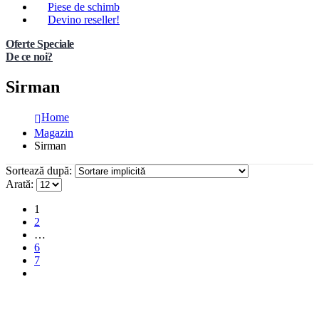
Piese de schimb
Devino reseller!
Oferte Speciale
De ce noi?
Sirman
Home
Magazin
Sirman
Sortează după:
Arată:
1
2
…
6
7