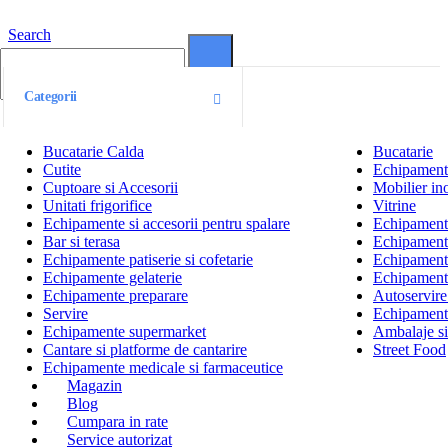
Search
0
0
Categorii
Bucatarie Calda
Bucatarie
Cutite
Echipamente
Cuptoare si Accesorii
Mobilier ino
Unitati frigorifice
Vitrine
Echipamente si accesorii pentru spalare
Echipamente 
Bar si terasa
Echipamente
Echipamente patiserie si cofetarie
Echipamente
Echipamente gelaterie
Echipament
Echipamente preparare
Autoservire 
Servire
Echipamente
Echipamente supermarket
Ambalaje s
Cantare si platforme de cantarire
Street Food
Echipamente medicale si farmaceutice
Magazin
Blog
Cumpara in rate
Service autorizat