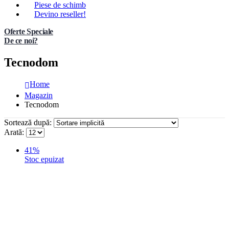
Piese de schimb
Devino reseller!
Oferte Speciale
De ce noi?
Tecnodom
Home
Magazin
Tecnodom
Sortează după:
Arată:
41%
Stoc epuizat