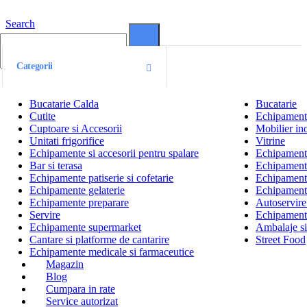
Search
0
0
Categorii
Bucatarie Calda
Bucatarie
Cutite
Echipamente
Cuptoare si Accesorii
Mobilier ino
Unitati frigorifice
Vitrine
Echipamente si accesorii pentru spalare
Echipamente 
Bar si terasa
Echipamente
Echipamente patiserie si cofetarie
Echipamente
Echipamente gelaterie
Echipament
Echipamente preparare
Autoservire 
Servire
Echipamente
Echipamente supermarket
Ambalaje s
Cantare si platforme de cantarire
Street Food
Echipamente medicale si farmaceutice
Magazin
Blog
Cumpara in rate
Service autorizat