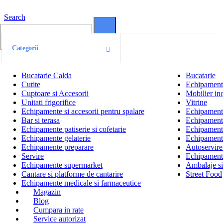
Search
0
0
Categorii
Bucatarie Calda
Bucatarie
Cutite
Echipamente
Cuptoare si Accesorii
Mobilier ino
Unitati frigorifice
Vitrine
Echipamente si accesorii pentru spalare
Echipamente 
Bar si terasa
Echipamente
Echipamente patiserie si cofetarie
Echipamente
Echipamente gelaterie
Echipament
Echipamente preparare
Autoservire 
Servire
Echipamente
Echipamente supermarket
Ambalaje s
Cantare si platforme de cantarire
Street Food
Echipamente medicale si farmaceutice
Magazin
Blog
Cumpara in rate
Service autorizat