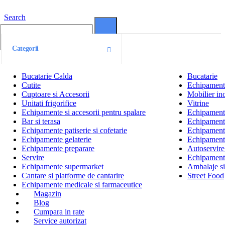
Search
0
0
Categorii
Bucatarie Calda
Bucatarie
Cutite
Echipamente
Cuptoare si Accesorii
Mobilier ino
Unitati frigorifice
Vitrine
Echipamente si accesorii pentru spalare
Echipamente 
Bar si terasa
Echipamente
Echipamente patiserie si cofetarie
Echipamente
Echipamente gelaterie
Echipament
Echipamente preparare
Autoservire 
Servire
Echipamente
Echipamente supermarket
Ambalaje s
Cantare si platforme de cantarire
Street Food
Echipamente medicale si farmaceutice
Magazin
Blog
Cumpara in rate
Service autorizat