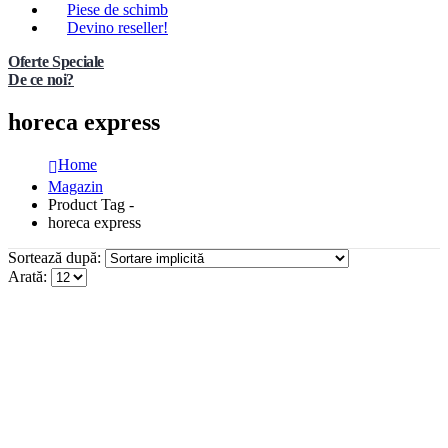
Piese de schimb
Devino reseller!
Oferte Speciale
De ce noi?
horeca express
Home
Magazin
Product Tag -
horeca express
Sortează după:
Arată: