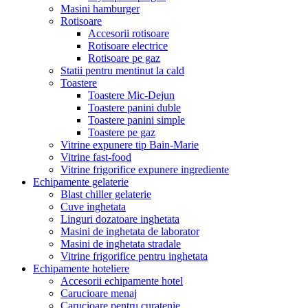
Masini hamburger
Rotisoare
Accesorii rotisoare
Rotisoare electrice
Rotisoare pe gaz
Statii pentru mentinut la cald
Toastere
Toastere Mic-Dejun
Toastere panini duble
Toastere panini simple
Toastere pe gaz
Vitrine expunere tip Bain-Marie
Vitrine fast-food
Vitrine frigorifice expunere ingrediente
Echipamente gelaterie
Blast chiller gelaterie
Cuve inghetata
Linguri dozatoare inghetata
Masini de inghetata de laborator
Masini de inghetata stradale
Vitrine frigorifice pentru inghetata
Echipamente hoteliere
Accesorii echipamente hotel
Carucioare menaj
Carucioare pentru curatenie