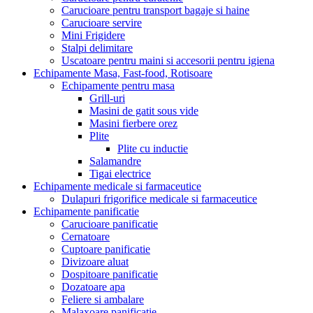
Carucioare pentru transport bagaje si haine
Carucioare servire
Mini Frigidere
Stalpi delimitare
Uscatoare pentru maini si accesorii pentru igiena
Echipamente Masa, Fast-food, Rotisoare
Echipamente pentru masa
Grill-uri
Masini de gatit sous vide
Masini fierbere orez
Plite
Plite cu inductie
Salamandre
Tigai electrice
Echipamente medicale si farmaceutice
Dulapuri frigorifice medicale si farmaceutice
Echipamente panificatie
Carucioare panificatie
Cernatoare
Cuptoare panificatie
Divizoare aluat
Dospitoare panificatie
Dozatoare apa
Feliere si ambalare
Malaxoare panificatie