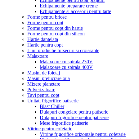
Echipamente pentru taiat prajituri
Echipamente preparare creme
Echipamente si accesorii pentru tarte
Forme pentru briose
Forme pentru copt
Forme pentru copt din hartie
Forme pentru copt din silicon
Hartie dantelata
Hartie pentru copt
Linii productie fursecuri si croissante
Malaxoare
Malaxoare cu spirala 230V
Malaxoare cu spirala 400V
Masini de foietaj
Masini prelucrare oua
Mixere planetare
Pulverizatoare
Tavi pentru copt
Unitati frigorifice patiserie
Blast Chiller
Dulapuri congelare pentru patiserie
Dulapuri frigorifice pentru patiserie
Mese frigorifice patiserie
Vitrine pentru cofetarie
Vitrine frigorifice orizontale pentru cofetarie