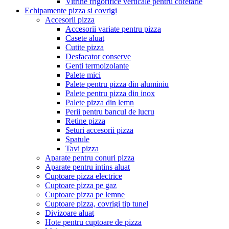
Vitrine frigorifice verticale pentru cofetarie
Echipamente pizza si covrigi
Accesorii pizza
Accesorii variate pentru pizza
Casete aluat
Cutite pizza
Desfacator conserve
Genti termoizolante
Palete mici
Palete pentru pizza din aluminiu
Palete pentru pizza din inox
Palete pizza din lemn
Perii pentru bancul de lucru
Retine pizza
Seturi accesorii pizza
Spatule
Tavi pizza
Aparate pentru conuri pizza
Aparate pentru intins aluat
Cuptoare pizza electrice
Cuptoare pizza pe gaz
Cuptoare pizza pe lemne
Cuptoare pizza, covrigi tip tunel
Divizoare aluat
Hote pentru cuptoare de pizza