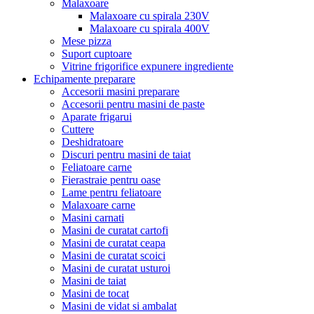
Malaxoare
Malaxoare cu spirala 230V
Malaxoare cu spirala 400V
Mese pizza
Suport cuptoare
Vitrine frigorifice expunere ingrediente
Echipamente preparare
Accesorii masini preparare
Accesorii pentru masini de paste
Aparate frigarui
Cuttere
Deshidratoare
Discuri pentru masini de taiat
Feliatoare carne
Fierastraie pentru oase
Lame pentru feliatoare
Malaxoare carne
Masini carnati
Masini de curatat cartofi
Masini de curatat ceapa
Masini de curatat scoici
Masini de curatat usturoi
Masini de taiat
Masini de tocat
Masini de vidat si ambalat