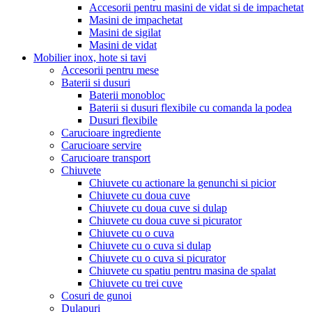
Accesorii pentru masini de vidat si de impachetat
Masini de impachetat
Masini de sigilat
Masini de vidat
Mobilier inox, hote si tavi
Accesorii pentru mese
Baterii si dusuri
Baterii monobloc
Baterii si dusuri flexibile cu comanda la podea
Dusuri flexibile
Carucioare ingrediente
Carucioare servire
Carucioare transport
Chiuvete
Chiuvete cu actionare la genunchi si picior
Chiuvete cu doua cuve
Chiuvete cu doua cuve si dulap
Chiuvete cu doua cuve si picurator
Chiuvete cu o cuva
Chiuvete cu o cuva si dulap
Chiuvete cu o cuva si picurator
Chiuvete cu spatiu pentru masina de spalat
Chiuvete cu trei cuve
Cosuri de gunoi
Dulapuri