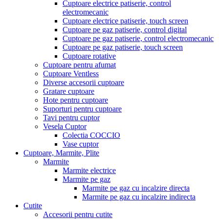
Cuptoare electrice patiserie, control
electromecanic
Cuptoare electrice patiserie, touch screen
Cuptoare pe gaz patiserie, control digital
Cuptoare pe gaz patiserie, control electromecanic
Cuptoare pe gaz patiserie, touch screen
Cuptoare rotative
Cuptoare pentru afumat
Cuptoare Ventless
Diverse accesorii cuptoare
Gratare cuptoare
Hote pentru cuptoare
Suporturi pentru cuptoare
Tavi pentru cuptor
Vesela Cuptor
Colectia COCCIO
Vase cuptor
Cuptoare, Marmite, Plite
Marmite
Marmite electrice
Marmite pe gaz
Marmite pe gaz cu incalzire directa
Marmite pe gaz cu incalzire indirecta
Cutite
Accesorii pentru cutite