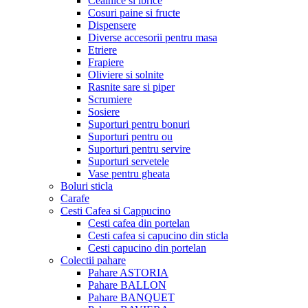
Ceainice si ibrice
Cosuri paine si fructe
Dispensere
Diverse accesorii pentru masa
Etriere
Frapiere
Oliviere si solnite
Rasnite sare si piper
Scrumiere
Sosiere
Suporturi pentru bonuri
Suporturi pentru ou
Suporturi pentru servire
Suporturi servetele
Vase pentru gheata
Boluri sticla
Carafe
Cesti Cafea si Cappucino
Cesti cafea din portelan
Cesti cafea si capucino din sticla
Cesti capucino din portelan
Colectii pahare
Pahare ASTORIA
Pahare BALLON
Pahare BANQUET