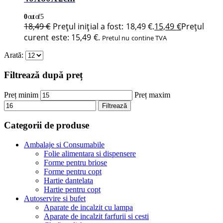
0
out of 5
18,49
€
Prețul inițial a fost: 18,49 €.
15,49
€
Prețul
curent este: 15,49 €.
Pretul nu contine TVA
Arată:
Filtrează după preț
Preț minim
Preț maxim
Filtrează
Categorii de produse
Ambalaje si Consumabile
Folie alimentara si dispensere
Forme pentru briose
Forme pentru copt
Hartie dantelata
Hartie pentru copt
Autoservire si bufet
Aparate de incalzit cu lampa
Aparate de incalzit farfurii si cesti