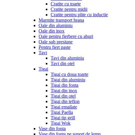
Cratite cu toarte
Cratite pentru midii
Cratite pentru plite cu inductie
Marmite transport hrana
Oale din aluminiu
Oale din inox
Oale pentru fierbere cu aburi
Oale sub presiune
Pentru fiert paste
Tavi
Tavi din aluminiu
Tavi din otel
Tigai
Tigai cu doua toarte
Tigai din aluminiu
Tigai din fonta
Tigai din inox
Tigai din otel
Tigai din teflon
Tigai emailate
Tigai Paella
Tigai tip grill
Tigai Wok
Vase din fonta
Vase din fonta pe suport de lemn