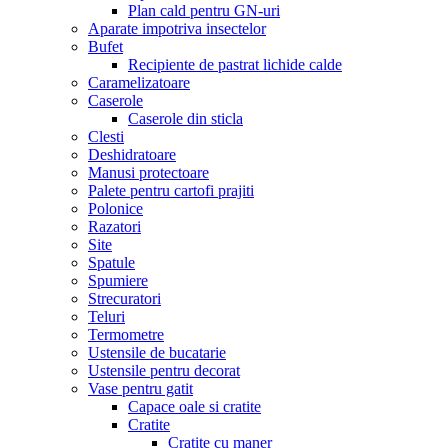
Plan cald pentru GN-uri
Aparate impotriva insectelor
Bufet
Recipiente de pastrat lichide calde
Caramelizatoare
Caserole
Caserole din sticla
Clesti
Deshidratoare
Manusi protectoare
Palete pentru cartofi prajiti
Polonice
Razatori
Site
Spatule
Spumiere
Strecuratori
Teluri
Termometre
Ustensile de bucatarie
Ustensile pentru decorat
Vase pentru gatit
Capace oale si cratite
Cratite
Cratite cu maner