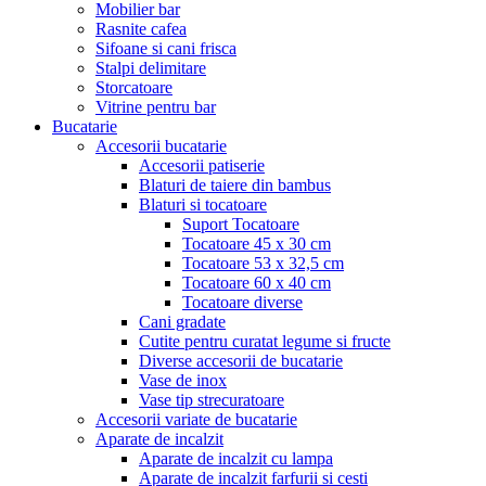
Mobilier bar
Rasnite cafea
Sifoane si cani frisca
Stalpi delimitare
Storcatoare
Vitrine pentru bar
Bucatarie
Accesorii bucatarie
Accesorii patiserie
Blaturi de taiere din bambus
Blaturi si tocatoare
Suport Tocatoare
Tocatoare 45 x 30 cm
Tocatoare 53 x 32,5 cm
Tocatoare 60 x 40 cm
Tocatoare diverse
Cani gradate
Cutite pentru curatat legume si fructe
Diverse accesorii de bucatarie
Vase de inox
Vase tip strecuratoare
Accesorii variate de bucatarie
Aparate de incalzit
Aparate de incalzit cu lampa
Aparate de incalzit farfurii si cesti