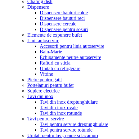
Chafing dish
Dispensere
Dispensere bauturi calde
Dispensere bauturi reci
Dispensere cereale
Dispensere pentru sosuri
Elemente de expunere bufet
Linii autoservire
Accesorii pentru linia autoservire
Bain-Marie
Echipamente neutre autoservire
Rafturi cu sticla
Unitati cu refrigerare
Vitrine
Pietre pentru gatit
Portelanuri pentru bufet
Supiere electrice
Tavi din inox
Tavi din inox dreptunghiulare
Tavi din inox ovale
Tavi din inox rotunde
Tavi pentru servire
Tavi pentru servire dreptunghiulare
Tavi pentru servire rotunde
Unitati pentru tavi, paine si tacamuri