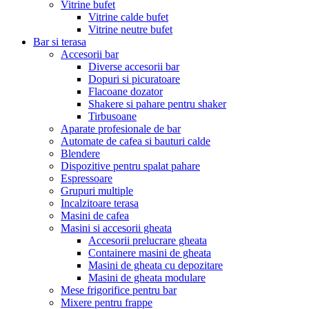
Vitrine bufet
Vitrine calde bufet
Vitrine neutre bufet
Bar si terasa
Accesorii bar
Diverse accesorii bar
Dopuri si picuratoare
Flacoane dozator
Shakere si pahare pentru shaker
Tirbusoane
Aparate profesionale de bar
Automate de cafea si bauturi calde
Blendere
Dispozitive pentru spalat pahare
Espressoare
Grupuri multiple
Incalzitoare terasa
Masini de cafea
Masini si accesorii gheata
Accesorii prelucrare gheata
Containere masini de gheata
Masini de gheata cu depozitare
Masini de gheata modulare
Mese frigorifice pentru bar
Mixere pentru frappe