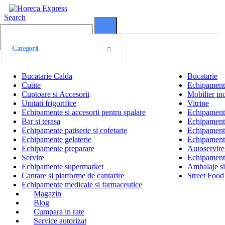
Search
0
0
Categorii
Bucatarie Calda
Bucatarie
Cutite
Echipamente
Cuptoare si Accesorii
Mobilier ino
Unitati frigorifice
Vitrine
Echipamente si accesorii pentru spalare
Echipamente 
Bar si terasa
Echipamente
Echipamente patiserie si cofetarie
Echipamente
Echipamente gelaterie
Echipament
Echipamente preparare
Autoservire 
Servire
Echipamente
Echipamente supermarket
Ambalaje s
Cantare si platforme de cantarire
Street Food
Echipamente medicale si farmaceutice
Magazin
Blog
Cumpara in rate
Service autorizat