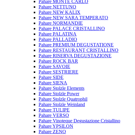
Pahare MONTE CARLO
Pahare NETTUNO
Pahare NEW KALIX
Pahare NEW SARA TEMPERATO
Pahare NORMANDIE
Pahare PALACE CRISTALLINO
Pahare PALATINA
Pahare PALLADIO
Pahare PREMIUM DEGUSTATIONE
Pahare RESTAURANT CRISTALLINO
Pahare RISERVA DEGUSTAZIONE
Pahare ROCK BAR
Pahare SAVOIE
Pahare SESTRIERE
Pahare SIDE
Pahare SIENA
Pahare Stolzle Elements
Pahare Stolzle Power
Pahare Stolzle Quatrophil
Pahare Stolzle Weinland
Pahare TULIPE
Pahare VERSO
Pahare Vinoteque Degustazione Cristallino
Pahare YPSILON
Pahare ZENO