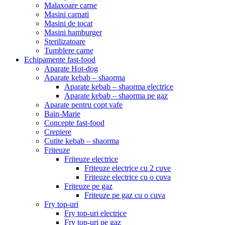
Malaxoare carne
Masini carnati
Masini de tocat
Masini hamburger
Sterilizatoare
Tumblere carne
Echipamente fast-food
Aparate Hot-dog
Aparate kebab – shaorma
Aparate kebab – shaorma electrice
Aparate kebab – shaorma pe gaz
Aparate pentru copt vafe
Bain-Marie
Concepte fast-food
Crepiere
Cutite kebab – shaorma
Friteuze
Friteuze electrice
Friteuze electrice cu 2 cuve
Friteuze electrice cu o cuva
Friteuze pe gaz
Friteuze pe gaz cu o cuva
Fry top-uri
Fry top-uri electrice
Fry top-uri pe gaz