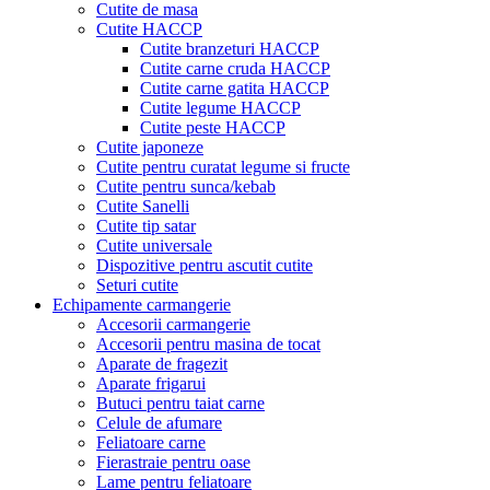
Cutite de masa
Cutite HACCP
Cutite branzeturi HACCP
Cutite carne cruda HACCP
Cutite carne gatita HACCP
Cutite legume HACCP
Cutite peste HACCP
Cutite japoneze
Cutite pentru curatat legume si fructe
Cutite pentru sunca/kebab
Cutite Sanelli
Cutite tip satar
Cutite universale
Dispozitive pentru ascutit cutite
Seturi cutite
Echipamente carmangerie
Accesorii carmangerie
Accesorii pentru masina de tocat
Aparate de fragezit
Aparate frigarui
Butuci pentru taiat carne
Celule de afumare
Feliatoare carne
Fierastraie pentru oase
Lame pentru feliatoare