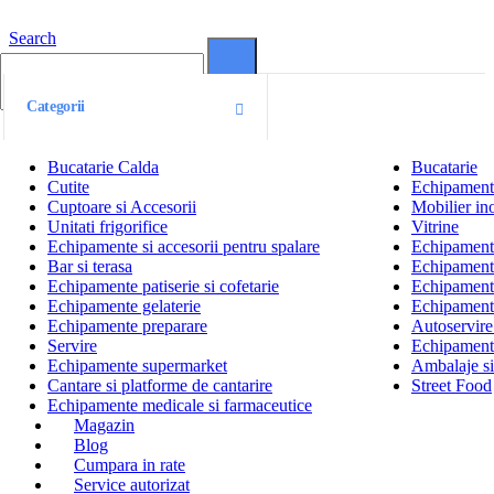
Search
0
0
Categorii
Bucatarie Calda
Bucatarie
Cutite
Echipamente
Cuptoare si Accesorii
Mobilier ino
Unitati frigorifice
Vitrine
Echipamente si accesorii pentru spalare
Echipamente 
Bar si terasa
Echipamente
Echipamente patiserie si cofetarie
Echipamente
Echipamente gelaterie
Echipament
Echipamente preparare
Autoservire 
Servire
Echipamente
Echipamente supermarket
Ambalaje s
Cantare si platforme de cantarire
Street Food
Echipamente medicale si farmaceutice
Magazin
Blog
Cumpara in rate
Service autorizat