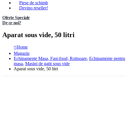
Piese de schimb
Devino reseller!
Oferte Speciale
De ce noi?
Aparat sous vide, 50 litri
Home
Magazin
Echipamente Masa, Fast-food, Rotisoare
,
Echipamente pentru
masa
,
Masini de gatit sous vide
Aparat sous vide, 50 litri