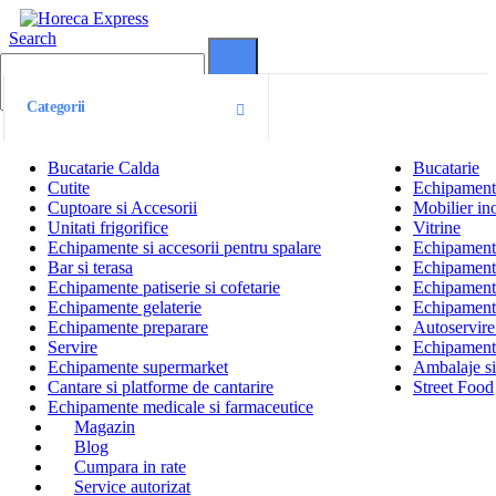
Search
0
0
Categorii
Bucatarie Calda
Bucatarie
Cutite
Echipamente
Cuptoare si Accesorii
Mobilier ino
Unitati frigorifice
Vitrine
Echipamente si accesorii pentru spalare
Echipamente 
Bar si terasa
Echipamente
Echipamente patiserie si cofetarie
Echipamente
Echipamente gelaterie
Echipament
Echipamente preparare
Autoservire 
Servire
Echipamente
Echipamente supermarket
Ambalaje s
Cantare si platforme de cantarire
Street Food
Echipamente medicale si farmaceutice
Magazin
Blog
Cumpara in rate
Service autorizat