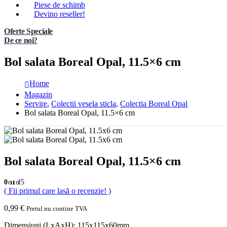
Piese de schimb
Devino reseller!
Oferte Speciale
De ce noi?
Bol salata Boreal Opal, 11.5×6 cm
Home
Magazin
Servire
,
Colectii vesela sticla
,
Colectia Boreal Opal
Bol salata Boreal Opal, 11.5×6 cm
Bol salata Boreal Opal, 11.5×6 cm
0
out of 5
( Fii primul care lasă o recenzie! )
0,99
€
Pretul nu contine TVA
Dimensiuni (LxAxH): 115x115x60mm