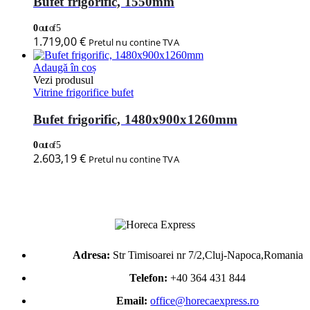
Bufet frigorific, 1550mm
0
out of 5
1.719,00
€
Pretul nu contine TVA
Adaugă în coș
Vezi produsul
Vitrine frigorifice bufet
Bufet frigorific, 1480x900x1260mm
0
out of 5
2.603,19
€
Pretul nu contine TVA
Adresa:
Str Timisoarei nr 7/2,Cluj-Napoca,Romania
Telefon:
+40 364 431 844
Email:
office@horecaexpress.ro