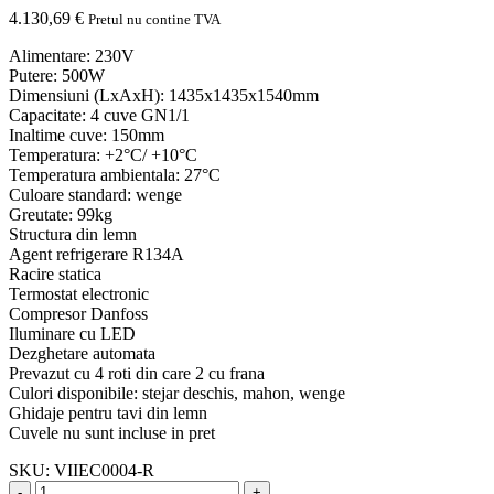
4.130,69
€
Pretul nu contine TVA
Alimentare: 230V
Putere: 500W
Dimensiuni (LxAxH): 1435x1435x1540mm
Capacitate: 4 cuve GN1/1
Inaltime cuve: 150mm
Temperatura: +2°C/ +10°C
Temperatura ambientala: 27°C
Culoare standard: wenge
Greutate: 99kg
Structura din lemn
Agent refrigerare R134A
Racire statica
Termostat electronic
Compresor Danfoss
Iluminare cu LED
Dezghetare automata
Prevazut cu 4 roti din care 2 cu frana
Culori disponibile: stejar deschis, mahon, wenge
Ghidaje pentru tavi din lemn
Cuvele nu sunt incluse in pret
SKU:
VIIEC0004-R
-
+