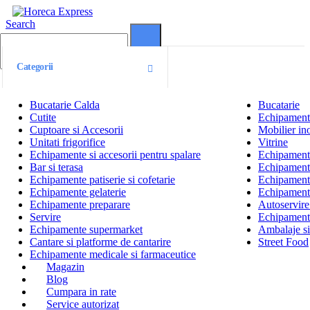
Search
0
0
Categorii
Bucatarie Calda
Bucatarie
Cutite
Echipamente
Cuptoare si Accesorii
Mobilier ino
Unitati frigorifice
Vitrine
Echipamente si accesorii pentru spalare
Echipamente 
Bar si terasa
Echipamente
Echipamente patiserie si cofetarie
Echipamente
Echipamente gelaterie
Echipament
Echipamente preparare
Autoservire 
Servire
Echipamente
Echipamente supermarket
Ambalaje s
Cantare si platforme de cantarire
Street Food
Echipamente medicale si farmaceutice
Magazin
Blog
Cumpara in rate
Service autorizat