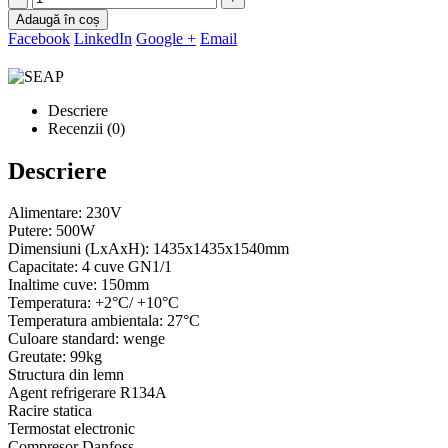
Adaugă în coș
Facebook
LinkedIn
Google +
Email
Descriere
Recenzii (0)
Descriere
Alimentare: 230V
Putere: 500W
Dimensiuni (LxAxH): 1435x1435x1540mm
Capacitate: 4 cuve GN1/1
Inaltime cuve: 150mm
Temperatura: +2°C/ +10°C
Temperatura ambientala: 27°C
Culoare standard: wenge
Greutate: 99kg
Structura din lemn
Agent refrigerare R134A
Racire statica
Termostat electronic
Compresor Danfoss