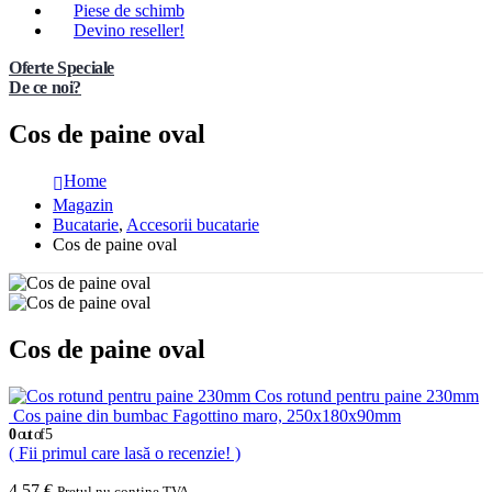
Piese de schimb
Devino reseller!
Oferte Speciale
De ce noi?
Cos de paine oval
Home
Magazin
Bucatarie
,
Accesorii bucatarie
Cos de paine oval
Cos de paine oval
Cos rotund pentru paine 230mm
Cos paine din bumbac Fagottino maro, 250x180x90mm
0
out of 5
( Fii primul care lasă o recenzie! )
4,57
€
Pretul nu contine TVA