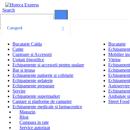
Search
0
0
Categorii
Bucatarie Calda
Bucatarie
Cutite
Echipamente
Cuptoare si Accesorii
Mobilier ino
Unitati frigorifice
Vitrine
Echipamente si accesorii pentru spalare
Echipamente 
Bar si terasa
Echipamente
Echipamente patiserie si cofetarie
Echipamente
Echipamente gelaterie
Echipament
Echipamente preparare
Autoservire 
Servire
Echipamente
Echipamente supermarket
Ambalaje s
Cantare si platforme de cantarire
Street Food
Echipamente medicale si farmaceutice
Magazin
Blog
Cumpara in rate
Service autorizat