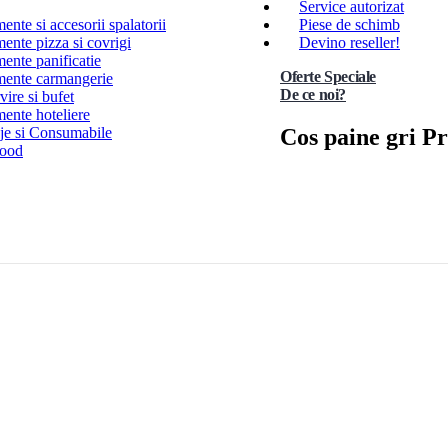
Service autorizat
nte si accesorii spalatorii
Piese de schimb
ente pizza si covrigi
Devino reseller!
ente panificatie
Oferte Speciale
ente carmangerie
De ce noi?
ire si bufet
ente hoteliere
Cos paine gri P
e si Consumabile
Food