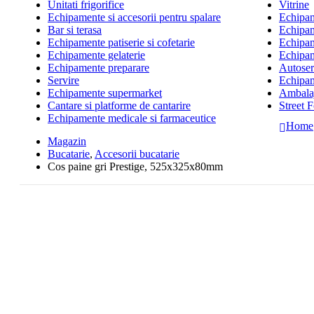
Unitati frigorifice
Vitrine
Echipamente si accesorii pentru spalare
Echipame
Bar si terasa
Echipam
Echipamente patiserie si cofetarie
Echipam
Echipamente gelaterie
Echipam
Echipamente preparare
Autoserv
Servire
Echipam
Echipamente supermarket
Ambalaj
Cantare si platforme de cantarire
Street 
Echipamente medicale si farmaceutice
Home
Magazin
Bucatarie
,
Accesorii bucatarie
Cos paine gri Prestige, 525x325x80mm