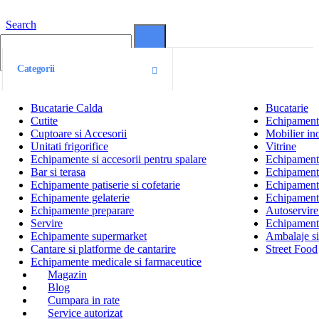
Search
0
0
Categorii
Bucatarie Calda
Bucatarie
Cutite
Echipamente
Cuptoare si Accesorii
Mobilier ino
Unitati frigorifice
Vitrine
Echipamente si accesorii pentru spalare
Echipamente 
Bar si terasa
Echipamente
Echipamente patiserie si cofetarie
Echipamente
Echipamente gelaterie
Echipament
Echipamente preparare
Autoservire 
Servire
Echipamente
Echipamente supermarket
Ambalaje s
Cantare si platforme de cantarire
Street Food
Echipamente medicale si farmaceutice
Magazin
Blog
Cumpara in rate
Service autorizat