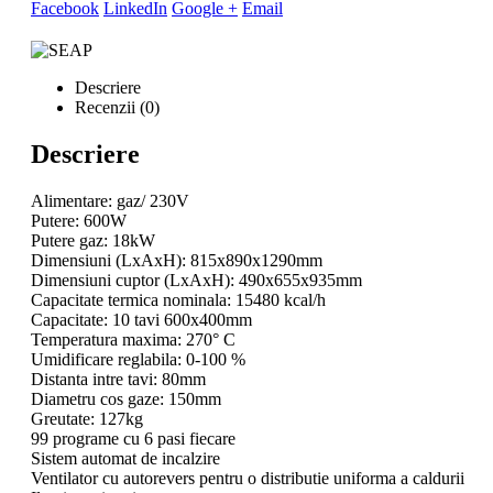
Facebook
LinkedIn
Google +
Email
Descriere
Recenzii (0)
Descriere
Alimentare: gaz/ 230V
Putere: 600W
Putere gaz: 18kW
Dimensiuni (LxAxH): 815x890x1290mm
Dimensiuni cuptor (LxAxH): 490x655x935mm
Capacitate termica nominala: 15480 kcal/h
Capacitate: 10 tavi 600x400mm
Temperatura maxima: 270° C
Umidificare reglabila: 0-100 %
Distanta intre tavi: 80mm
Diametru cos gaze: 150mm
Greutate: 127kg
99 programe cu 6 pasi fiecare
Sistem automat de incalzire
Ventilator cu autorevers pentru o distributie uniforma a caldurii