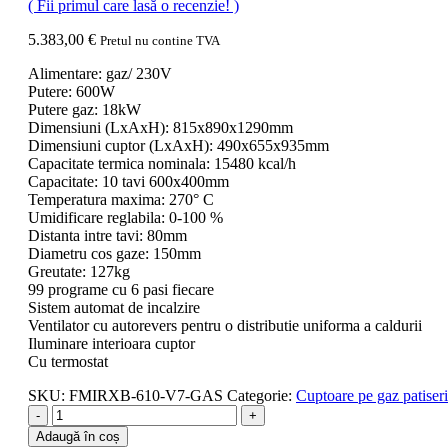
( Fii primul care lasă o recenzie! )
5.383,00
€
Pretul nu contine TVA
Alimentare: gaz/ 230V
Putere: 600W
Putere gaz: 18kW
Dimensiuni (LxAxH): 815x890x1290mm
Dimensiuni cuptor (LxAxH): 490x655x935mm
Capacitate termica nominala: 15480 kcal/h
Capacitate: 10 tavi 600x400mm
Temperatura maxima: 270° C
Umidificare reglabila: 0-100 %
Distanta intre tavi: 80mm
Diametru cos gaze: 150mm
Greutate: 127kg
99 programe cu 6 pasi fiecare
Sistem automat de incalzire
Ventilator cu autorevers pentru o distributie uniforma a caldurii
Iluminare interioara cuptor
Cu termostat
SKU:
FMIRXB-610-V7-GAS
Categorie:
Cuptoare pe gaz patiserie
-
+
Adaugă în coș