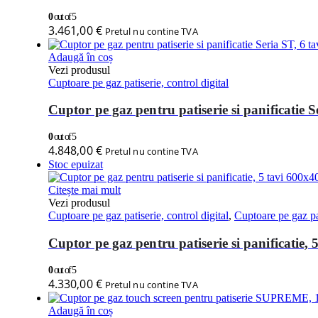
0
out of 5
3.461,00
€
Pretul nu contine TVA
Adaugă în coș
Vezi produsul
Cuptoare pe gaz patiserie, control digital
Cuptor pe gaz pentru patiserie si panificatie S
0
out of 5
4.848,00
€
Pretul nu contine TVA
Stoc epuizat
Citește mai mult
Vezi produsul
Cuptoare pe gaz patiserie, control digital
,
Cuptoare pe gaz pat
Cuptor pe gaz pentru patiserie si panificatie
0
out of 5
4.330,00
€
Pretul nu contine TVA
Adaugă în coș