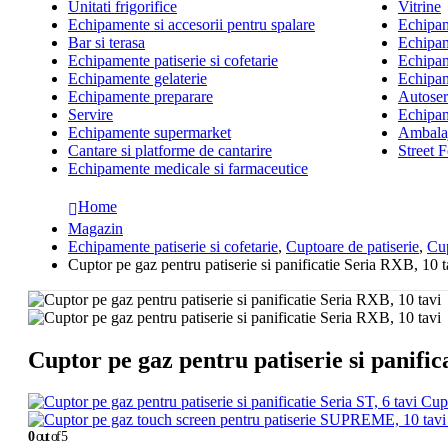
Unitati frigorifice
Vitrine
Echipamente si accesorii pentru spalare
Echipame
Bar si terasa
Echipam
Echipamente patiserie si cofetarie
Echipam
Echipamente gelaterie
Echipam
Echipamente preparare
Autoserv
Servire
Echipam
Echipamente supermarket
Ambalaj
Cantare si platforme de cantarire
Street 
Echipamente medicale si farmaceutice
Home
Magazin
Echipamente patiserie si cofetarie
,
Cuptoare de patiserie
,
Cup
Cuptor pe gaz pentru patiserie si panificatie Seria RXB, 10 t
Cuptor pe gaz pentru patiserie si panific
Cupt
0
out of 5