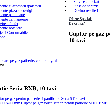
Service autorizat
nte si accesorii spalatorii
Piese de schimb
ente pizza si covrigi
Devino reseller!
ente panificatie
Oferte Speciale
ente carmangerie
De ce noi?
ire si bufet
ente hoteliere
Cuptor pe gaz pe
e si Consumabile
Food
10 tavi
toare pe gaz patiserie, control digital
avi
atie Seria RXB, 10 tavi
or pe gaz pentru patiserie si panificatie Seria ST, 6 tavi
Cuptor pe gaz touch screen pentru patiserie SUPREME,