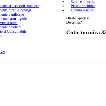
Service autorizat
nte si accesorii spalatorii
Piese de schimb
ente pizza si covrigi
Devino reseller!
ente panificatie
Oferte Speciale
ente carmangerie
De ce noi?
ire si bufet
ente hoteliere
Cutie termica 33
e si Consumabile
Food
 GN