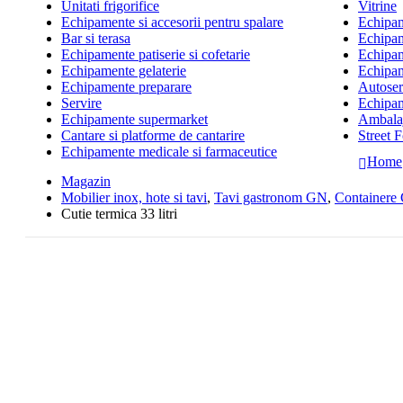
Unitati frigorifice
Vitrine
Echipamente si accesorii pentru spalare
Echipame
Bar si terasa
Echipam
Echipamente patiserie si cofetarie
Echipam
Echipamente gelaterie
Echipam
Echipamente preparare
Autoserv
Servire
Echipam
Echipamente supermarket
Ambalaj
Cantare si platforme de cantarire
Street 
Echipamente medicale si farmaceutice
Home
Magazin
Mobilier inox, hote si tavi
,
Tavi gastronom GN
,
Containere
Cutie termica 33 litri