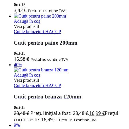
0
out of 5
3,42
€
Pretul nu contine TVA
Adaugă în coș
Vezi produsul
Cutite branzeturi HACCP
Cutit pentru paine 200mm
0
out of 5
15,58
€
Pretul nu contine TVA
40%
Adaugă în coș
Vezi produsul
Cutite branzeturi HACCP
Cutit pentru branza 120mm
0
out of 5
28,48
€
Prețul inițial a fost: 28,48 €.
16,99
€
Prețul
curent este: 16,99 €.
Pretul nu contine TVA
9%