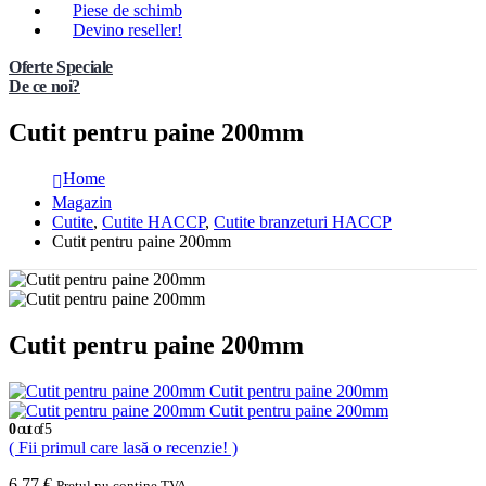
Piese de schimb
Devino reseller!
Oferte Speciale
De ce noi?
Cutit pentru paine 200mm
Home
Magazin
Cutite
,
Cutite HACCP
,
Cutite branzeturi HACCP
Cutit pentru paine 200mm
Cutit pentru paine 200mm
Cutit pentru paine 200mm
Cutit pentru paine 200mm
0
out of 5
( Fii primul care lasă o recenzie! )
6,77
€
Pretul nu contine TVA