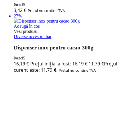
0
out of 5
3,42
€
Pretul nu contine TVA
27%
Adaugă în coș
Vezi produsul
Diverse accesorii bar
Dispenser inox pentru cacao 300g
0
out of 5
16,19
€
Prețul inițial a fost: 16,19 €.
11,79
€
Prețul
curent este: 11,79 €.
Pretul nu contine TVA