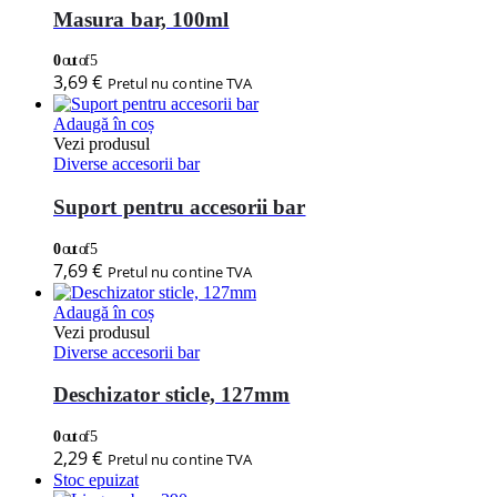
Masura bar, 100ml
0
out of 5
3,69
€
Pretul nu contine TVA
Adaugă în coș
Vezi produsul
Diverse accesorii bar
Suport pentru accesorii bar
0
out of 5
7,69
€
Pretul nu contine TVA
Adaugă în coș
Vezi produsul
Diverse accesorii bar
Deschizator sticle, 127mm
0
out of 5
2,29
€
Pretul nu contine TVA
Stoc epuizat