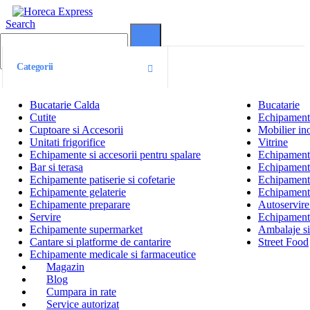
Search
0
0
Categorii
Bucatarie Calda
Bucatarie
Cutite
Echipamente
Cuptoare si Accesorii
Mobilier ino
Unitati frigorifice
Vitrine
Echipamente si accesorii pentru spalare
Echipamente 
Bar si terasa
Echipamente
Echipamente patiserie si cofetarie
Echipamente
Echipamente gelaterie
Echipament
Echipamente preparare
Autoservire 
Servire
Echipamente
Echipamente supermarket
Ambalaje s
Cantare si platforme de cantarire
Street Food
Echipamente medicale si farmaceutice
Magazin
Blog
Cumpara in rate
Service autorizat