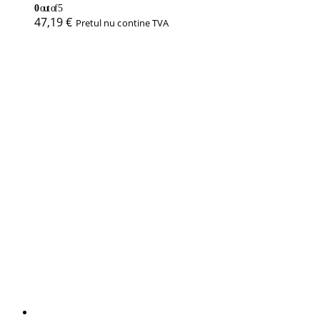
0
out of 5
47,19
€
Pretul nu contine TVA