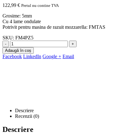
122,99
€
Pretul nu contine TVA
Grosime: 5mm
Cu 4 lame ondulate
Potrivit pentru masina de razuit mozzarella: FMTAS
SKU:
FM4PZ5
-
+
Adaugă în coș
Facebook
LinkedIn
Google +
Email
Descriere
Recenzii (0)
Descriere