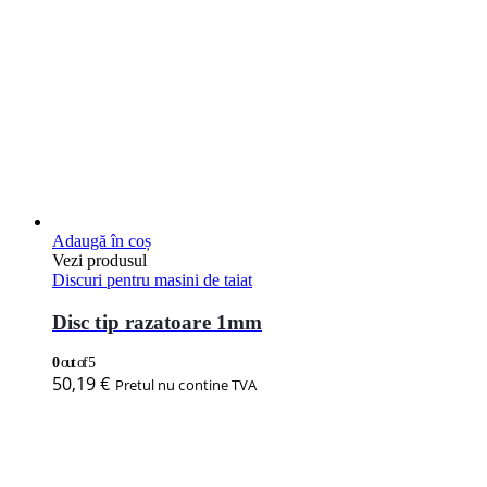
Adaugă în coș
Vezi produsul
Discuri pentru masini de taiat
Disc tip razatoare 1mm
0
out of 5
50,19
€
Pretul nu contine TVA