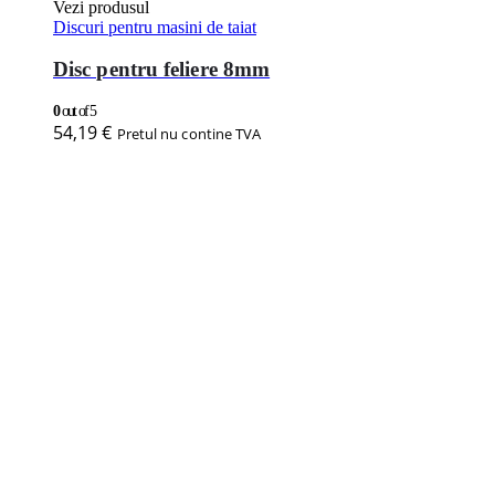
Vezi produsul
Discuri pentru masini de taiat
Disc pentru feliere 8mm
0
out of 5
54,19
€
Pretul nu contine TVA