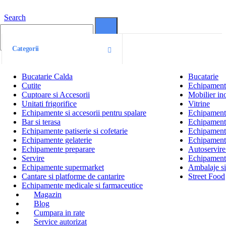
Search
0
0
Categorii
Bucatarie Calda
Bucatarie
Cutite
Echipamente
Cuptoare si Accesorii
Mobilier ino
Unitati frigorifice
Vitrine
Echipamente si accesorii pentru spalare
Echipamente 
Bar si terasa
Echipamente
Echipamente patiserie si cofetarie
Echipamente
Echipamente gelaterie
Echipament
Echipamente preparare
Autoservire 
Servire
Echipamente
Echipamente supermarket
Ambalaje s
Cantare si platforme de cantarire
Street Food
Echipamente medicale si farmaceutice
Magazin
Blog
Cumpara in rate
Service autorizat