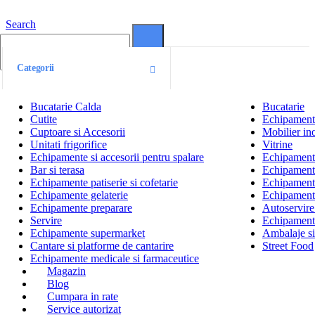
Search
0
0
Categorii
Bucatarie Calda
Bucatarie
Cutite
Echipamente
Cuptoare si Accesorii
Mobilier ino
Unitati frigorifice
Vitrine
Echipamente si accesorii pentru spalare
Echipamente 
Bar si terasa
Echipamente
Echipamente patiserie si cofetarie
Echipamente
Echipamente gelaterie
Echipament
Echipamente preparare
Autoservire 
Servire
Echipamente
Echipamente supermarket
Ambalaje s
Cantare si platforme de cantarire
Street Food
Echipamente medicale si farmaceutice
Magazin
Blog
Cumpara in rate
Service autorizat