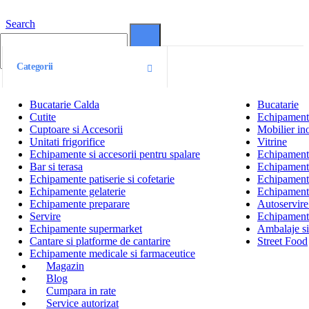
Search
0
0
Categorii
Bucatarie Calda
Bucatarie
Cutite
Echipamente
Cuptoare si Accesorii
Mobilier ino
Unitati frigorifice
Vitrine
Echipamente si accesorii pentru spalare
Echipamente 
Bar si terasa
Echipamente
Echipamente patiserie si cofetarie
Echipamente
Echipamente gelaterie
Echipament
Echipamente preparare
Autoservire 
Servire
Echipamente
Echipamente supermarket
Ambalaje s
Cantare si platforme de cantarire
Street Food
Echipamente medicale si farmaceutice
Magazin
Blog
Cumpara in rate
Service autorizat