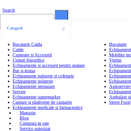
Search
0
0
Categorii
Bucatarie Calda
Bucatarie
Cutite
Echipamente
Cuptoare si Accesorii
Mobilier ino
Unitati frigorifice
Vitrine
Echipamente si accesorii pentru spalare
Echipamente 
Bar si terasa
Echipamente
Echipamente patiserie si cofetarie
Echipamente
Echipamente gelaterie
Echipament
Echipamente preparare
Autoservire 
Servire
Echipamente
Echipamente supermarket
Ambalaje s
Cantare si platforme de cantarire
Street Food
Echipamente medicale si farmaceutice
Magazin
Blog
Cumpara in rate
Service autorizat