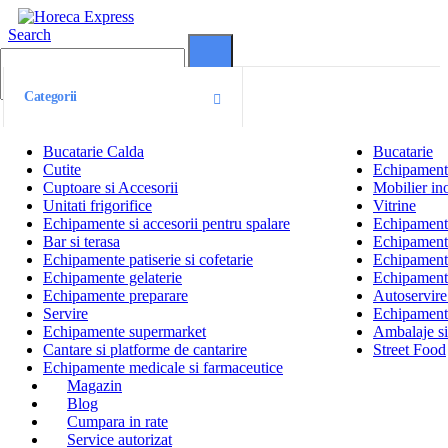
Search
0
0
Categorii
Bucatarie Calda
Bucatarie
Cutite
Echipamente
Cuptoare si Accesorii
Mobilier ino
Unitati frigorifice
Vitrine
Echipamente si accesorii pentru spalare
Echipamente 
Bar si terasa
Echipamente
Echipamente patiserie si cofetarie
Echipamente
Echipamente gelaterie
Echipament
Echipamente preparare
Autoservire 
Servire
Echipamente
Echipamente supermarket
Ambalaje s
Cantare si platforme de cantarire
Street Food
Echipamente medicale si farmaceutice
Magazin
Blog
Cumpara in rate
Service autorizat