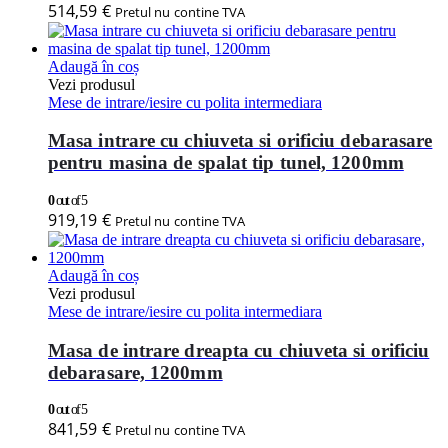
514,59
€
Pretul nu contine TVA
Adaugă în coș
Vezi produsul
Mese de intrare/iesire cu polita intermediara
Masa intrare cu chiuveta si orificiu debarasare
pentru masina de spalat tip tunel, 1200mm
0
out of 5
919,19
€
Pretul nu contine TVA
Adaugă în coș
Vezi produsul
Mese de intrare/iesire cu polita intermediara
Masa de intrare dreapta cu chiuveta si orificiu
debarasare, 1200mm
0
out of 5
841,59
€
Pretul nu contine TVA