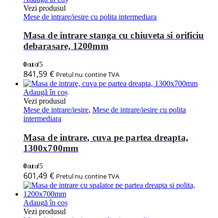
Vezi produsul
Mese de intrare/iesire cu polita intermediara
Masa de intrare stanga cu chiuveta si orificiu
debarasare, 1200mm
0
out of 5
841,59
€
Pretul nu contine TVA
Adaugă în coș
Vezi produsul
Mese de intrare/iesire
,
Mese de intrare/iesire cu polita
intermediara
Masa de intrare, cuva pe partea dreapta,
1300x700mm
0
out of 5
601,49
€
Pretul nu contine TVA
Adaugă în coș
Vezi produsul