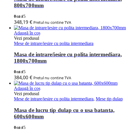
800x700mm
0
out of 5
348,19
€
Pretul nu contine TVA
Adaugă în coș
Vezi produsul
Mese de intrare/iesire cu polita intermediara
Masa de intrare/iesire cu polita intermediara,
1800x700mm
0
out of 5
384,00
€
Pretul nu contine TVA
Adaugă în coș
Vezi produsul
Mese de intrare/iesire cu polita intermediara
,
Mese tip dulap
Masa de lucru tip dulap cu o usa batanta,
600x600mm
0
out of 5