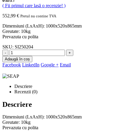
0
out of 5
( Fii primul care lasă o recenzie! )
552,99
€
Pretul nu contine TVA
Dimensiuni (LxAxH): 1000x520x865mm
Greutate: 10kg
Prevazuta cu polita
SKU:
SI250204
-
+
Adaugă în coș
Facebook
LinkedIn
Google +
Email
Descriere
Recenzii (0)
Descriere
Dimensiuni (LxAxH): 1000x520x865mm
Greutate: 10kg
Prevazuta cu polita