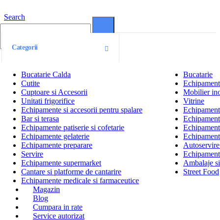
Search
0
0
Categorii
Bucatarie Calda
Bucatarie
Cutite
Echipamente
Cuptoare si Accesorii
Mobilier ino
Unitati frigorifice
Vitrine
Echipamente si accesorii pentru spalare
Echipamente 
Bar si terasa
Echipamente
Echipamente patiserie si cofetarie
Echipamente
Echipamente gelaterie
Echipament
Echipamente preparare
Autoservire 
Servire
Echipamente
Echipamente supermarket
Ambalaje s
Cantare si platforme de cantarire
Street Food
Echipamente medicale si farmaceutice
Magazin
Blog
Cumpara in rate
Service autorizat