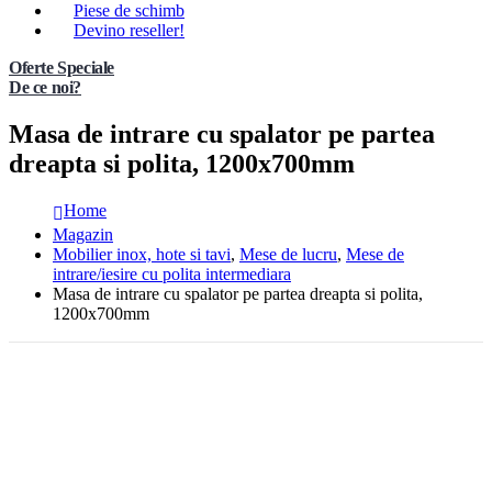
Piese de schimb
Devino reseller!
Oferte Speciale
De ce noi?
Masa de intrare cu spalator pe partea
dreapta si polita, 1200x700mm
Home
Magazin
Mobilier inox, hote si tavi
,
Mese de lucru
,
Mese de
intrare/iesire cu polita intermediara
Masa de intrare cu spalator pe partea dreapta si polita,
1200x700mm