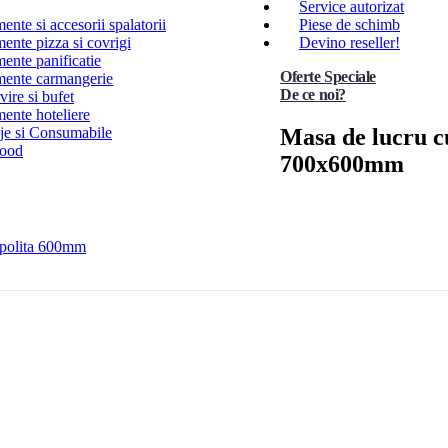
Service autorizat
nte si accesorii spalatorii
Piese de schimb
ente pizza si covrigi
Devino reseller!
ente panificatie
Oferte Speciale
ente carmangerie
De ce noi?
ire si bufet
ente hoteliere
Masa de lucru cu
e si Consumabile
Food
700x600mm
 polita 600mm