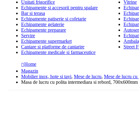
Unitati frigorifice
Vitrine
Echipamente si accesorii pentru spalare
Echipame
Bar si terasa
Echipam
Echipamente patiserie si cofetarie
Echipam
Echipamente gelaterie
Echipam
Echipamente preparare
Autoserv
Servire
Echipam
Echipamente supermarket
Ambalaj
Cantare si platforme de cantarire
Street 
Echipamente medicale si farmaceutice
Home
Magazin
Mobilier inox, hote si tavi
,
Mese de lucru
,
Mese de lucru cu
Masa de lucru cu polita intermediara si rebord, 700x600mm