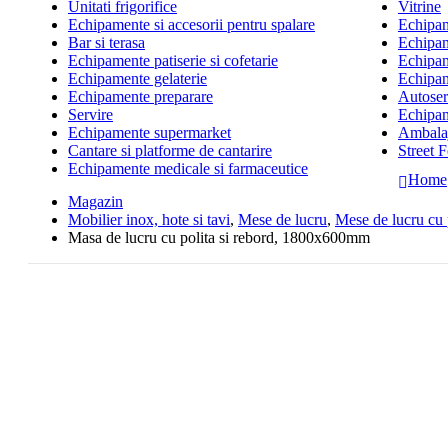
Unitati frigorifice
Vitrine
Echipamente si accesorii pentru spalare
Echipame
Bar si terasa
Echipam
Echipamente patiserie si cofetarie
Echipam
Echipamente gelaterie
Echipam
Echipamente preparare
Autoserv
Servire
Echipam
Echipamente supermarket
Ambalaj
Cantare si platforme de cantarire
Street 
Echipamente medicale si farmaceutice
Home
Magazin
Mobilier inox, hote si tavi
,
Mese de lucru
,
Mese de lucru cu
Masa de lucru cu polita si rebord, 1800x600mm