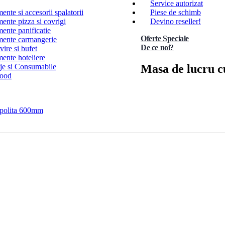
Service autorizat
nte si accesorii spalatorii
Piese de schimb
ente pizza si covrigi
Devino reseller!
ente panificatie
Oferte Speciale
ente carmangerie
De ce noi?
ire si bufet
ente hoteliere
Masa de lucru c
e si Consumabile
Food
 polita 600mm