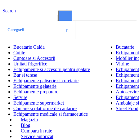
Search
0
0
Categorii
Bucatarie Calda
Bucatarie
Cutite
Echipamente
Cuptoare si Accesorii
Mobilier ino
Unitati frigorifice
Vitrine
Echipamente si accesorii pentru spalare
Echipamente 
Bar si terasa
Echipamente
Echipamente patiserie si cofetarie
Echipamente
Echipamente gelaterie
Echipament
Echipamente preparare
Autoservire 
Servire
Echipamente
Echipamente supermarket
Ambalaje s
Cantare si platforme de cantarire
Street Food
Echipamente medicale si farmaceutice
Magazin
Blog
Cumpara in rate
Service autorizat