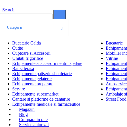
Search
0
0
Categorii
Bucatarie Calda
Bucatarie
Cutite
Echipamente
Cuptoare si Accesorii
Mobilier ino
Unitati frigorifice
Vitrine
Echipamente si accesorii pentru spalare
Echipamente 
Bar si terasa
Echipamente
Echipamente patiserie si cofetarie
Echipamente
Echipamente gelaterie
Echipament
Echipamente preparare
Autoservire 
Servire
Echipamente
Echipamente supermarket
Ambalaje s
Cantare si platforme de cantarire
Street Food
Echipamente medicale si farmaceutice
Magazin
Blog
Cumpara in rate
Service autorizat