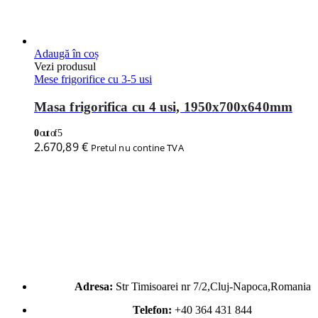
Adresa:
Str Timisoarei nr 7/2,Cluj-Napoca,Romania
Telefon:
+40 364 431 844
Email:
office@horecaexpress.ro
Despre noi
Blog
Contact
Despre noi
Termene si conditii
Politica de confidentialitate
Catalogul Horeca Express
Informatii
Cum platesc
Cum se livreaza
Returul produselor