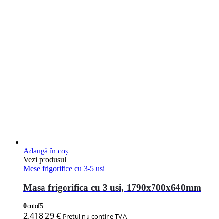
0
out of 5
2.418,29
€
Pretul nu contine TVA