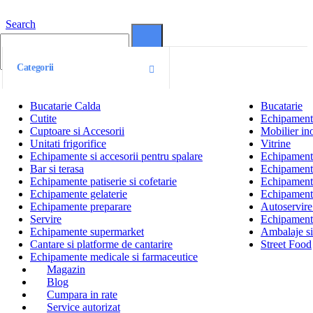
Search
0
0
Categorii
Bucatarie Calda
Bucatarie
Cutite
Echipamente
Cuptoare si Accesorii
Mobilier ino
Unitati frigorifice
Vitrine
Echipamente si accesorii pentru spalare
Echipamente 
Bar si terasa
Echipamente
Echipamente patiserie si cofetarie
Echipamente
Echipamente gelaterie
Echipament
Echipamente preparare
Autoservire 
Servire
Echipamente
Echipamente supermarket
Ambalaje s
Cantare si platforme de cantarire
Street Food
Echipamente medicale si farmaceutice
Magazin
Blog
Cumpara in rate
Service autorizat