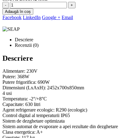
-
+
Adaugă în coș
Facebook
LinkedIn
Google +
Email
Descriere
Recenzii (0)
Descriere
Alimentare: 230V
Putere: 368W
Putere frigorifica: 690W
Dimensiuni (LxAxH): 2452x700x850mm
4 usi
Temperatura: -2°/+8°C
Capacitate: 630 litri
Agent refrigerare ecologic: R290 (ecologic)
Control digital al temperaturii IP65
Sistem de dezghetare optimizata
Sistem automat de evaporare a apei rezultate din dezghetare
Clasa energetica: A+
Greutate: 117 kg