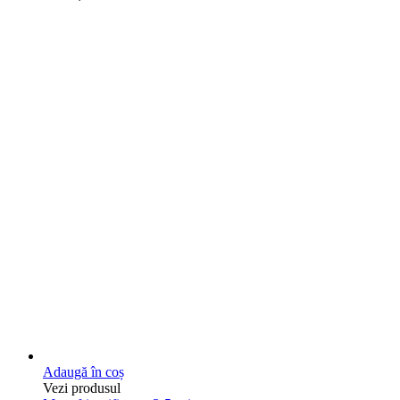
Adaugă în coș
Vezi produsul
Mese frigorifice cu 3-5 usi
Rebord din inox pentru masa frigorifica
0
out of 5
89,79
€
Pretul nu contine TVA