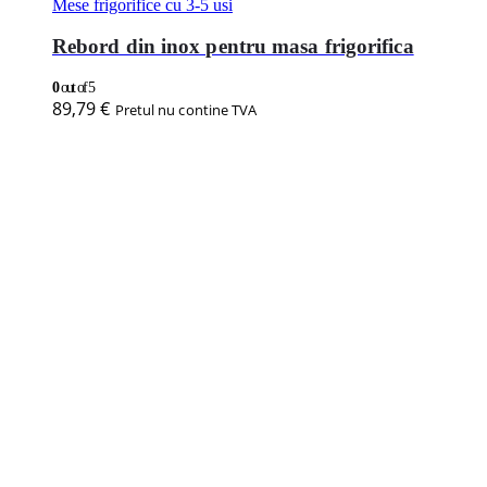
Adaugă în coș
Vezi produsul
Mese frigorifice cu 3-5 usi
Masa frigorifica cu 4 usi, 1950x700x640mm
0
out of 5
2.670,89
€
Pretul nu contine TVA