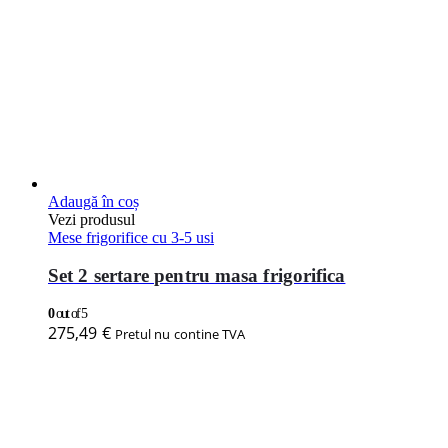
Adaugă în coș
Vezi produsul
Mese frigorifice cu 3-5 usi
Set 2 sertare pentru masa frigorifica
0
out of 5
275,49
€
Pretul nu contine TVA
Adaugă în coș
Vezi produsul
Mese frigorifice cu 3-5 usi
Masa frigorifica cu 3 usi, 1790x700x640mm