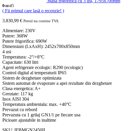
Masa frigorifica cu 3 usi, 1795x700mm
0
out of 5
( Fii primul care lasă o recenzie! )
3.830,99
€
Pretul nu contine TVA
Alimentare: 230V
Putere: 368W
Putere frigorifica: 690W
Dimensiuni (LxAxH): 2452x700x850mm
4 usi
Temperatura: -2°/+8°C
Capacitate: 630 litri
Agent refrigerare ecologic: R290 (ecologic)
Control digital al temperaturii IP65
Sistem de dezghetare optimizata
Sistem automat de evaporare a apei rezultate din dezghetare
Clasa energetica: A+
Greutate: 117 kg
Inox AISI 304
Temperatura ambientala: max. +40°C
Prevazut cu rebord
Prevazuta cu 1 grilaj GN1/1 pe fiecare usa
Picioare ajustabile in inaltime
SKU:
IFBMGN2450II