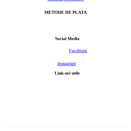
Horeca Express© 2026 .All Rights Reserved.
Contul meu
You've just added this product to the cart:
Vezi coșul
Continuă