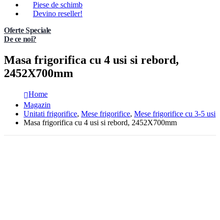
Piese de schimb
Devino reseller!
Oferte Speciale
De ce noi?
Masa frigorifica cu 4 usi si rebord,
2452X700mm
Home
Magazin
Unitati frigorifice
,
Mese frigorifice
,
Mese frigorifice cu 3-5 usi
Masa frigorifica cu 4 usi si rebord, 2452X700mm