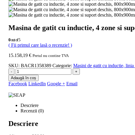
Masina de gatit cu inductie, 4 zone si s
0
out of 5
( Fii primul care lasă o recenzie! )
15.158,19
€
Pretul nu contine TVA
SKU:
BACR1358389
Categorie:
Masini de gatit cu inductie, linia
-
+
Adaugă în coș
Facebook
LinkedIn
Google +
Email
Descriere
Recenzii (0)
Descriere