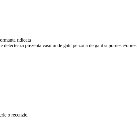
formanta ridicata
e detecteaza prezenta vasului de gatit pe zona de gatit si porneste/oprest
crie o recenzie.