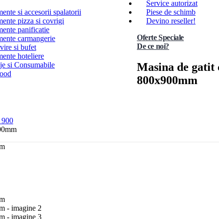
Service autorizat
nte si accesorii spalatorii
Piese de schimb
ente pizza si covrigi
Devino reseller!
ente panificatie
Oferte Speciale
ente carmangerie
De ce noi?
ire si bufet
ente hoteliere
Masina de gatit 
e si Consumabile
Food
800x900mm
a 900
x900mm