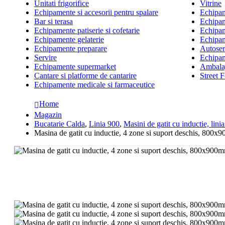
Unitati frigorifice
Vitrine
Echipamente si accesorii pentru spalare
Echipame
Bar si terasa
Echipam
Echipamente patiserie si cofetarie
Echipam
Echipamente gelaterie
Echipam
Echipamente preparare
Autoserv
Servire
Echipam
Echipamente supermarket
Ambalaj
Cantare si platforme de cantarire
Street 
Echipamente medicale si farmaceutice
Home
Magazin
Bucatarie Calda
,
Linia 900
,
Masini de gatit cu inductie, lini
Masina de gatit cu inductie, 4 zone si suport deschis, 800