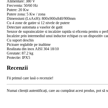
Alimentare: 380 V
Frecventa: 50/60 Hz
Putere: 20 Kw
Putere zona: 5 Kw / zona
Dimensiuni (LxAxH): 800x900x840/900mm
Cu 4 zone de gatire si 12 nivele de putere
Detectare automata a vaselor de gatit
Senzor de supraincalzire si incalzire rapida si eficenta pentru o per
Incalzire prin intermediul unui inductor echipat cu un dispozitiv car
Cu suport deschis
Picioare reglabile pe inaltime
Realizata din inox AISI 304 18/10
Greutate: 87.2 kg
Protectie: IPX5
Recenzii
Fii primul care lasă o recenzie!
Numai clienții autentificați, care au cumpărat acest produs, pot să s