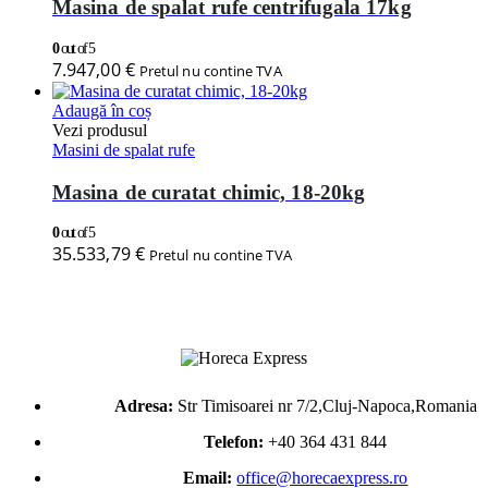
Masina de spalat rufe centrifugala 17kg
0
out of 5
7.947,00
€
Pretul nu contine TVA
Adaugă în coș
Vezi produsul
Masini de spalat rufe
Masina de curatat chimic, 18-20kg
0
out of 5
35.533,79
€
Pretul nu contine TVA
Adresa:
Str Timisoarei nr 7/2,Cluj-Napoca,Romania
Telefon:
+40 364 431 844
Email:
office@horecaexpress.ro