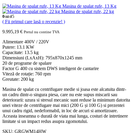
Masina de spalat rufe, 13 Kg
Masina de spalat rufe, 22 kg
0
out of 5
( Fii primul care lasă o recenzie! )
9.995,19
€
Pretul nu contine TVA
Alimentare 400V / 220V
Putere: 13.1 KW
Capacitate: 13.5 kg
Dimensiuni (LxAxH): 795x870x1245 mm
20 de programe de spalare
Factor G 400 cu sistem DWS inteligent de cantarire
Viteză de rotație: 760 rpm
Greutate: 200 kg
Masina de spalat cu centrifugare medie si joasa este alcatuita dintr-
un cadru dintr-o singura piesa, care nu este supus miscarii sau
deteriorarii: uzura si stresul mecanic sunt reduse la minimum datorita
unei viteze de centrifugare mai mici (200 G și 100 G) si prezentei
unui cadru rigid, nedeformabil, in loc de arcuri si amortizoare.
Aceasta inseamna o durată de viata mai lunga, costuri de intretinere
limitate si un impact redus asupra zgomotului.
SKU:
GRGWM14HW