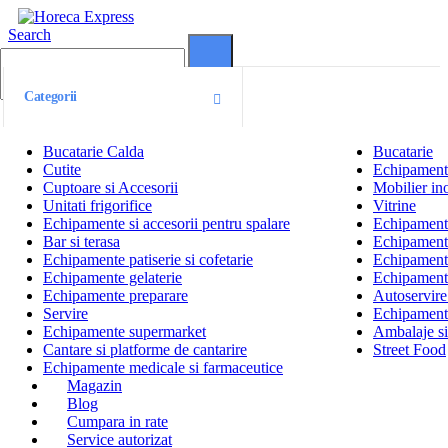
Search
0
0
Categorii
Bucatarie Calda
Bucatarie
Cutite
Echipamente
Cuptoare si Accesorii
Mobilier ino
Unitati frigorifice
Vitrine
Echipamente si accesorii pentru spalare
Echipamente 
Bar si terasa
Echipamente
Echipamente patiserie si cofetarie
Echipamente
Echipamente gelaterie
Echipament
Echipamente preparare
Autoservire 
Servire
Echipamente
Echipamente supermarket
Ambalaje s
Cantare si platforme de cantarire
Street Food
Echipamente medicale si farmaceutice
Magazin
Blog
Cumpara in rate
Service autorizat