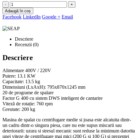
-
+
Adaugă în coș
Facebook
LinkedIn
Google +
Email
Descriere
Recenzii (0)
Descriere
Alimentare 400V / 220V
Putere: 13.1 KW
Capacitate: 13.5 kg
Dimensiuni (LxAxH): 795x870x1245 mm
20 de programe de spalare
Factor G 400 cu sistem DWS inteligent de cantarire
Viteză de rotație: 760 rpm
Greutate: 200 kg
Masina de spalat cu centrifugare medie si joasa este alcatuita dintr-
un cadru dintr-o singura piesa, care nu este supus miscarii sau
deteriorarii: uzura si stresul mecanic sunt reduse la minimum datorita
unei viteze de centrifugare mai mici (200 G și 100 G) si prezentei