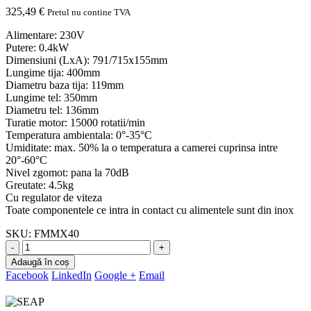
325,49
€
Pretul nu contine TVA
Alimentare: 230V
Putere: 0.4kW
Dimensiuni (LxA): 791/715x155mm
Lungime tija: 400mm
Diametru baza tija: 119mm
Lungime tel: 350mm
Diametru tel: 136mm
Turatie motor: 15000 rotatii/min
Temperatura ambientala: 0°-35°C
Umiditate: max. 50% la o temperatura a camerei cuprinsa intre
20°-60°C
Nivel zgomot: pana la 70dB
Greutate: 4.5kg
Cu regulator de viteza
Toate componentele ce intra in contact cu alimentele sunt din inox
SKU:
FMMX40
-
+
Adaugă în coș
Facebook
LinkedIn
Google +
Email