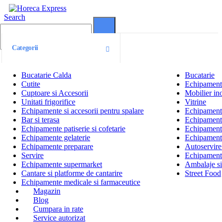
Search
0
0
Categorii
Bucatarie Calda
Bucatarie
Cutite
Echipamente
Cuptoare si Accesorii
Mobilier ino
Unitati frigorifice
Vitrine
Echipamente si accesorii pentru spalare
Echipamente 
Bar si terasa
Echipamente
Echipamente patiserie si cofetarie
Echipamente
Echipamente gelaterie
Echipament
Echipamente preparare
Autoservire 
Servire
Echipamente
Echipamente supermarket
Ambalaje s
Cantare si platforme de cantarire
Street Food
Echipamente medicale si farmaceutice
Magazin
Blog
Cumpara in rate
Service autorizat