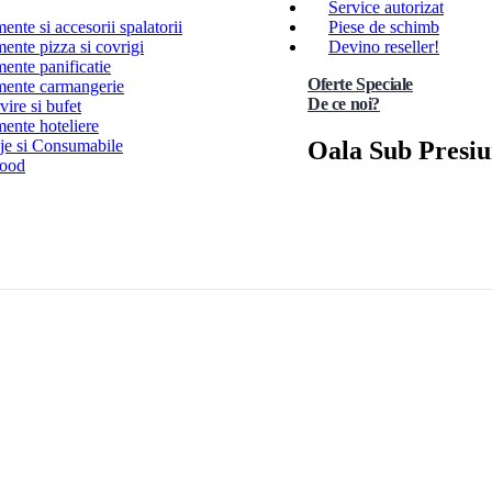
Service autorizat
nte si accesorii spalatorii
Piese de schimb
ente pizza si covrigi
Devino reseller!
ente panificatie
Oferte Speciale
ente carmangerie
De ce noi?
ire si bufet
ente hoteliere
Oala Sub Presiu
e si Consumabile
Food