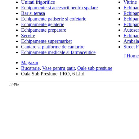
Unitati frigorifice
Vitrine
Echipamente si accesorii pentru spalare
Echipame
Bar si terasa
Echipam
Echipamente patiserie si cofetarie
Echipam
Echipamente gelaterie
Echipam
Echipamente preparare
Autoserv
Servire
Echipam
Echipamente supermarket
Ambalaj
Cantare si platforme de cantarire
Street 
Echipamente medicale si farmaceutice
Home
Magazin
Bucatarie
,
Vase pentru gatit
,
Oale sub presiune
Oala Sub Presiune, PRO, 6 Litri
-23%