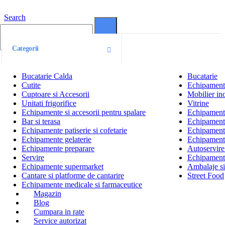
Search
0
0
Categorii
Bucatarie Calda
Bucatarie
Cutite
Echipamente
Cuptoare si Accesorii
Mobilier ino
Unitati frigorifice
Vitrine
Echipamente si accesorii pentru spalare
Echipamente 
Bar si terasa
Echipamente
Echipamente patiserie si cofetarie
Echipamente
Echipamente gelaterie
Echipament
Echipamente preparare
Autoservire 
Servire
Echipamente
Echipamente supermarket
Ambalaje s
Cantare si platforme de cantarire
Street Food
Echipamente medicale si farmaceutice
Magazin
Blog
Cumpara in rate
Service autorizat