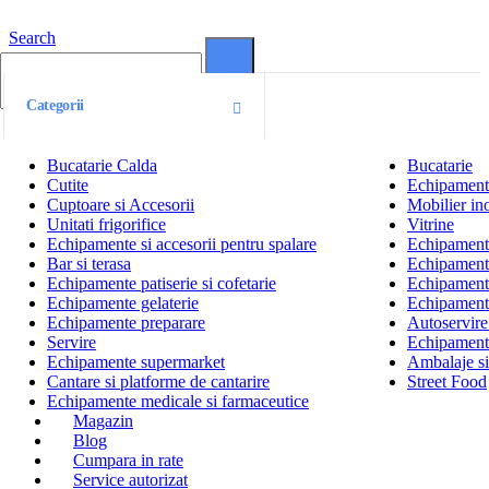
Search
0
0
Categorii
Bucatarie Calda
Bucatarie
Cutite
Echipamente
Cuptoare si Accesorii
Mobilier ino
Unitati frigorifice
Vitrine
Echipamente si accesorii pentru spalare
Echipamente 
Bar si terasa
Echipamente
Echipamente patiserie si cofetarie
Echipamente
Echipamente gelaterie
Echipament
Echipamente preparare
Autoservire 
Servire
Echipamente
Echipamente supermarket
Ambalaje s
Cantare si platforme de cantarire
Street Food
Echipamente medicale si farmaceutice
Magazin
Blog
Cumpara in rate
Service autorizat