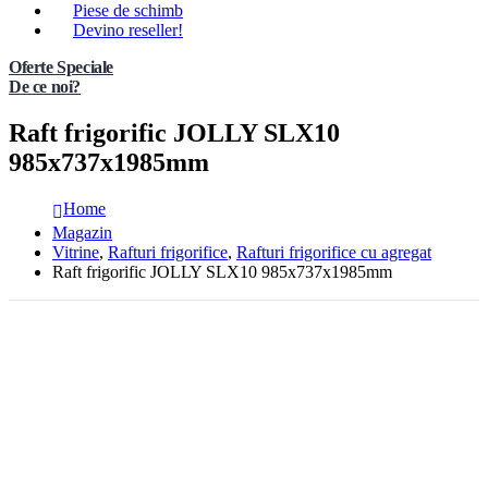
Piese de schimb
Devino reseller!
Oferte Speciale
De ce noi?
Raft frigorific JOLLY SLX10
985x737x1985mm
Home
Magazin
Vitrine
,
Rafturi frigorifice
,
Rafturi frigorifice cu agregat
Raft frigorific JOLLY SLX10 985x737x1985mm