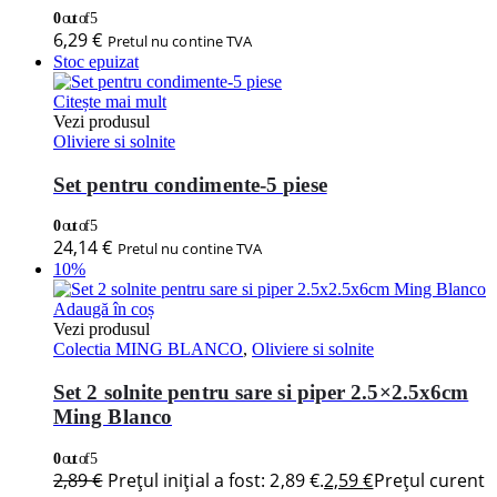
0
out of 5
6,29
€
Pretul nu contine TVA
Stoc epuizat
Citește mai mult
Vezi produsul
Oliviere si solnite
Set pentru condimente-5 piese
0
out of 5
24,14
€
Pretul nu contine TVA
10%
Adaugă în coș
Vezi produsul
Colectia MING BLANCO
,
Oliviere si solnite
Set 2 solnite pentru sare si piper 2.5×2.5x6cm
Ming Blanco
0
out of 5
2,89
€
Prețul inițial a fost: 2,89 €.
2,59
€
Prețul curent