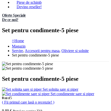
Piese de schimb
Devino reseller!
Oferte Speciale
De ce noi?
Set pentru condimente-5 piese
Home
Magazin
Servire
,
Accesorii pentru masa
,
Oliviere si solnite
Set pentru condimente-5 piese
Set pentru condimente-5 piese
Set solnita sare si piper
Set condimente sare si piper
0
out of 5
( Fii primul care lasă o recenzie! )
9,89
€
Pretul nu contine TVA