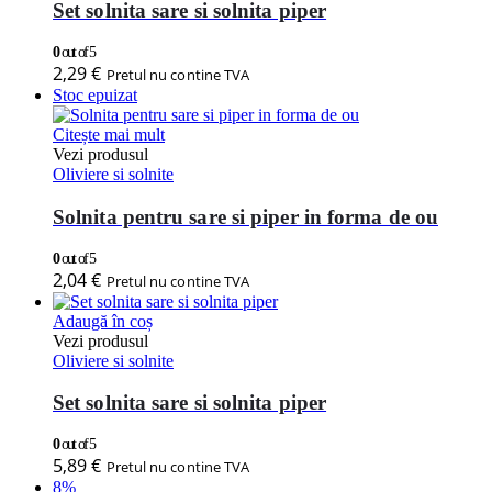
Set solnita sare si solnita piper
0
out of 5
2,29
€
Pretul nu contine TVA
Stoc epuizat
Citește mai mult
Vezi produsul
Oliviere si solnite
Solnita pentru sare si piper in forma de ou
0
out of 5
2,04
€
Pretul nu contine TVA
Adaugă în coș
Vezi produsul
Oliviere si solnite
Set solnita sare si solnita piper
0
out of 5
5,89
€
Pretul nu contine TVA
8%