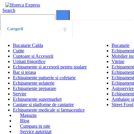
Search
0
0
Categorii
Bucatarie Calda
Bucatarie
Cutite
Echipamente
Cuptoare si Accesorii
Mobilier ino
Unitati frigorifice
Vitrine
Echipamente si accesorii pentru spalare
Echipamente 
Bar si terasa
Echipamente
Echipamente patiserie si cofetarie
Echipamente
Echipamente gelaterie
Echipament
Echipamente preparare
Autoservire 
Servire
Echipamente
Echipamente supermarket
Ambalaje s
Cantare si platforme de cantarire
Street Food
Echipamente medicale si farmaceutice
Magazin
Blog
Cumpara in rate
Service autorizat