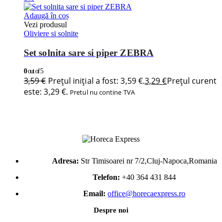
Adaugă în coș
Vezi produsul
Oliviere si solnite
Set solnita sare si piper ZEBRA
0
out of 5
3,59
€
Prețul inițial a fost: 3,59 €.
3,29
€
Prețul curent
este: 3,29 €.
Pretul nu contine TVA
Adresa:
Str Timisoarei nr 7/2,Cluj-Napoca,Romania
Telefon:
+40 364 431 844
Email:
office@horecaexpress.ro
Despre noi