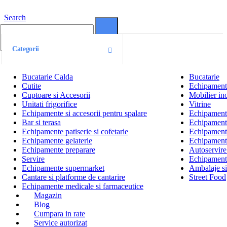
Search
0
0
Categorii
Bucatarie Calda
Bucatarie
Cutite
Echipamente
Cuptoare si Accesorii
Mobilier ino
Unitati frigorifice
Vitrine
Echipamente si accesorii pentru spalare
Echipamente 
Bar si terasa
Echipamente
Echipamente patiserie si cofetarie
Echipamente
Echipamente gelaterie
Echipament
Echipamente preparare
Autoservire 
Servire
Echipamente
Echipamente supermarket
Ambalaje s
Cantare si platforme de cantarire
Street Food
Echipamente medicale si farmaceutice
Magazin
Blog
Cumpara in rate
Service autorizat