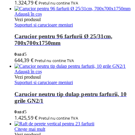
1.324,79
€
Pretul nu contine TVA
Adaugă în coș
Vezi produsul
Suporturi si carucioare meniuri
Carucior pentru 96 farfurii Ø 25/31cm,
700x700x1750mm
0
out of 5
644,39
€
Pretul nu contine TVA
Adaugă în coș
Vezi produsul
Suporturi si carucioare meniuri
Carucior neutru tip dulap pentru farfurii, 10
grile GN2/1
0
out of 5
1.425,59
€
Pretul nu contine TVA
Citește mai mult
Vezi produsul