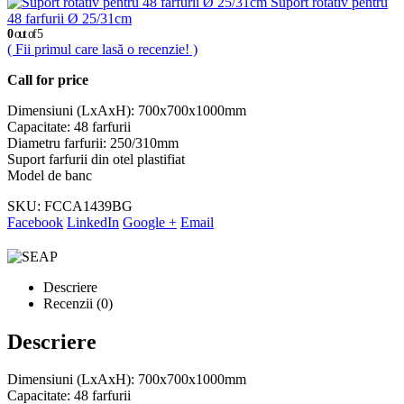
Suport rotativ pentru
48 farfurii Ø 25/31cm
0
out of 5
( Fii primul care lasă o recenzie! )
Call for price
Dimensiuni (LxAxH): 700x700x1000mm
Capacitate: 48 farfurii
Diametru farfurii: 250/310mm
Suport farfurii din otel plastifiat
Model de banc
SKU:
FCCA1439BG
Facebook
LinkedIn
Google +
Email
Descriere
Recenzii (0)
Descriere
Dimensiuni (LxAxH): 700x700x1000mm
Capacitate: 48 farfurii