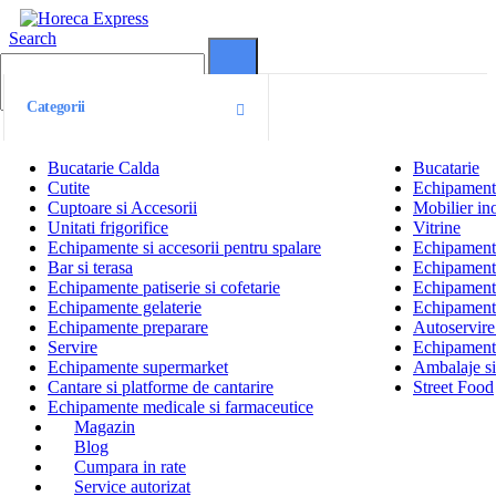
Search
0
0
Categorii
Bucatarie Calda
Bucatarie
Cutite
Echipamente
Cuptoare si Accesorii
Mobilier ino
Unitati frigorifice
Vitrine
Echipamente si accesorii pentru spalare
Echipamente 
Bar si terasa
Echipamente
Echipamente patiserie si cofetarie
Echipamente
Echipamente gelaterie
Echipament
Echipamente preparare
Autoservire 
Servire
Echipamente
Echipamente supermarket
Ambalaje s
Cantare si platforme de cantarire
Street Food
Echipamente medicale si farmaceutice
Magazin
Blog
Cumpara in rate
Service autorizat