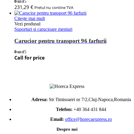
0
out of 5
231,29
€
Pretul nu contine TVA
Citește mai mult
Vezi produsul
Suporturi si carucioare meniuri
Carucior pentru transport 96 farfurii
0
out of 5
Call for price
Adresa:
Str Timisoarei nr 7/2,Cluj-Napoca,Romania
Telefon:
+40 364 431 844
Email:
office@horecaexpress.ro
Despre noi