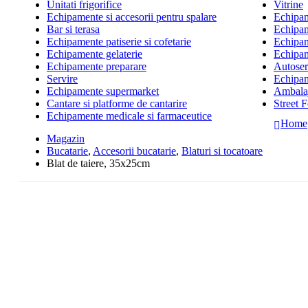
Unitati frigorifice
Vitrine
Echipamente si accesorii pentru spalare
Echipame
Bar si terasa
Echipam
Echipamente patiserie si cofetarie
Echipam
Echipamente gelaterie
Echipam
Echipamente preparare
Autoserv
Servire
Echipam
Echipamente supermarket
Ambalaj
Cantare si platforme de cantarire
Street 
Echipamente medicale si farmaceutice
Home
Magazin
Bucatarie
,
Accesorii bucatarie
,
Blaturi si tocatoare
Blat de taiere, 35x25cm