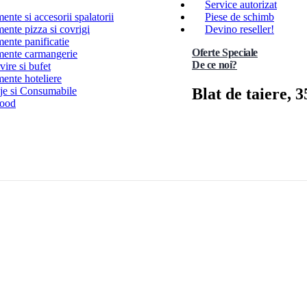
Service autorizat
nte si accesorii spalatorii
Piese de schimb
ente pizza si covrigi
Devino reseller!
ente panificatie
Oferte Speciale
ente carmangerie
De ce noi?
ire si bufet
ente hoteliere
Blat de taiere,
e si Consumabile
Food