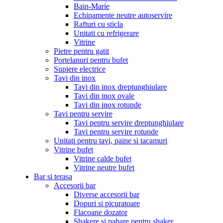
Bain-Marie
Echipamente neutre autoservire
Rafturi cu sticla
Unitati cu refrigerare
Vitrine
Pietre pentru gatit
Portelanuri pentru bufet
Supiere electrice
Tavi din inox
Tavi din inox dreptunghiulare
Tavi din inox ovale
Tavi din inox rotunde
Tavi pentru servire
Tavi pentru servire dreptunghiulare
Tavi pentru servire rotunde
Unitati pentru tavi, paine si tacamuri
Vitrine bufet
Vitrine calde bufet
Vitrine neutre bufet
Bar si terasa
Accesorii bar
Diverse accesorii bar
Dopuri si picuratoare
Flacoane dozator
Shakere si pahare pentru shaker