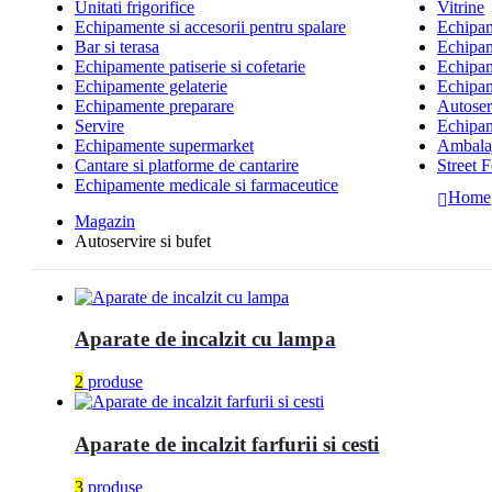
Unitati frigorifice
Vitrine
Echipamente si accesorii pentru spalare
Echipame
Bar si terasa
Echipam
Echipamente patiserie si cofetarie
Echipam
Echipamente gelaterie
Echipam
Echipamente preparare
Autoserv
Servire
Echipam
Echipamente supermarket
Ambalaj
Cantare si platforme de cantarire
Street 
Echipamente medicale si farmaceutice
Home
Magazin
Autoservire si bufet
Aparate de incalzit cu lampa
2
produse
Aparate de incalzit farfurii si cesti
3
produse