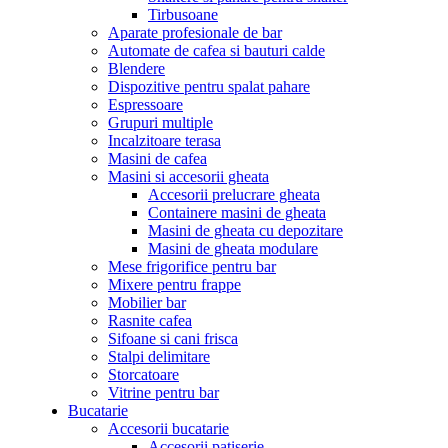
Tirbusoane
Aparate profesionale de bar
Automate de cafea si bauturi calde
Blendere
Dispozitive pentru spalat pahare
Espressoare
Grupuri multiple
Incalzitoare terasa
Masini de cafea
Masini si accesorii gheata
Accesorii prelucrare gheata
Containere masini de gheata
Masini de gheata cu depozitare
Masini de gheata modulare
Mese frigorifice pentru bar
Mixere pentru frappe
Mobilier bar
Rasnite cafea
Sifoane si cani frisca
Stalpi delimitare
Storcatoare
Vitrine pentru bar
Bucatarie
Accesorii bucatarie
Accesorii patiserie