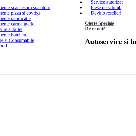
Service autorizat
nte si accesorii spalatorii
Piese de schimb
ente pizza si covrigi
Devino reseller!
ente panificatie
Oferte Speciale
ente carmangerie
De ce noi?
ire si bufet
ente hoteliere
Autoservire si b
e si Consumabile
Food