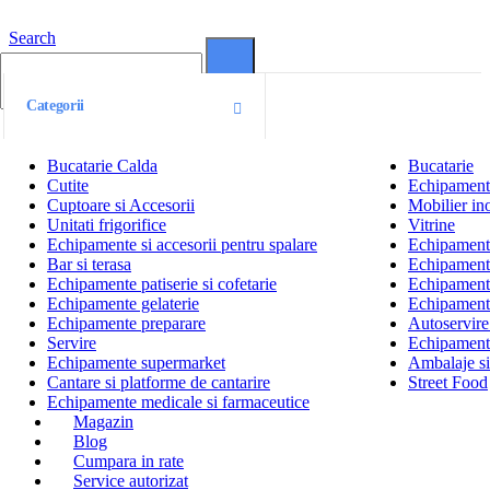
Search
0
0
Categorii
Bucatarie Calda
Bucatarie
Cutite
Echipamente
Cuptoare si Accesorii
Mobilier ino
Unitati frigorifice
Vitrine
Echipamente si accesorii pentru spalare
Echipamente 
Bar si terasa
Echipamente
Echipamente patiserie si cofetarie
Echipamente
Echipamente gelaterie
Echipament
Echipamente preparare
Autoservire 
Servire
Echipamente
Echipamente supermarket
Ambalaje s
Cantare si platforme de cantarire
Street Food
Echipamente medicale si farmaceutice
Magazin
Blog
Cumpara in rate
Service autorizat