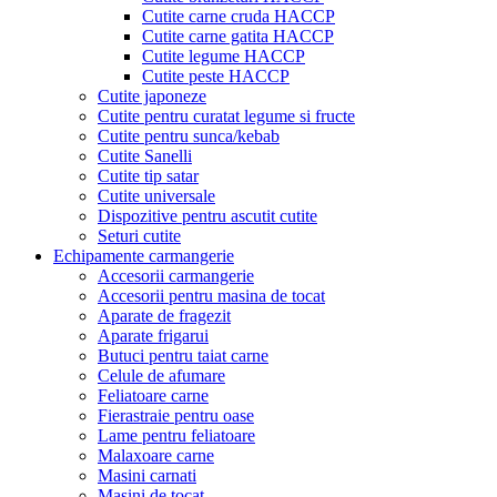
Cutite carne cruda HACCP
Cutite carne gatita HACCP
Cutite legume HACCP
Cutite peste HACCP
Cutite japoneze
Cutite pentru curatat legume si fructe
Cutite pentru sunca/kebab
Cutite Sanelli
Cutite tip satar
Cutite universale
Dispozitive pentru ascutit cutite
Seturi cutite
Echipamente carmangerie
Accesorii carmangerie
Accesorii pentru masina de tocat
Aparate de fragezit
Aparate frigarui
Butuci pentru taiat carne
Celule de afumare
Feliatoare carne
Fierastraie pentru oase
Lame pentru feliatoare
Malaxoare carne
Masini carnati
Masini de tocat