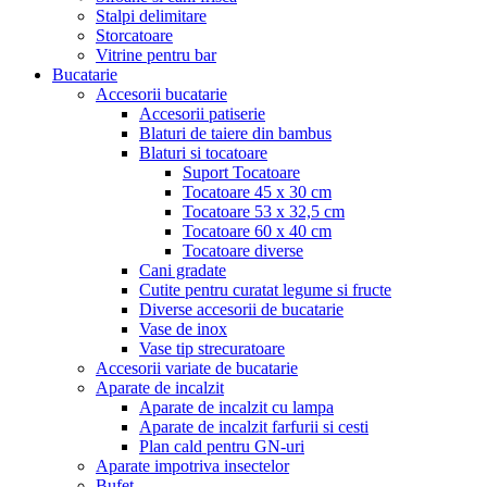
Stalpi delimitare
Storcatoare
Vitrine pentru bar
Bucatarie
Accesorii bucatarie
Accesorii patiserie
Blaturi de taiere din bambus
Blaturi si tocatoare
Suport Tocatoare
Tocatoare 45 x 30 cm
Tocatoare 53 x 32,5 cm
Tocatoare 60 x 40 cm
Tocatoare diverse
Cani gradate
Cutite pentru curatat legume si fructe
Diverse accesorii de bucatarie
Vase de inox
Vase tip strecuratoare
Accesorii variate de bucatarie
Aparate de incalzit
Aparate de incalzit cu lampa
Aparate de incalzit farfurii si cesti
Plan cald pentru GN-uri
Aparate impotriva insectelor
Bufet