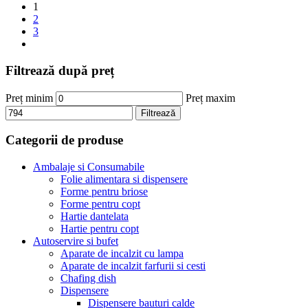
1
2
3
Filtrează după preț
Preț minim
Preț maxim
Filtrează
Categorii de produse
Ambalaje si Consumabile
Folie alimentara si dispensere
Forme pentru briose
Forme pentru copt
Hartie dantelata
Hartie pentru copt
Autoservire si bufet
Aparate de incalzit cu lampa
Aparate de incalzit farfurii si cesti
Chafing dish
Dispensere
Dispensere bauturi calde