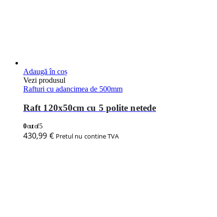
Adaugă în coș
Vezi produsul
Rafturi cu adancimea de 500mm
Raft 120x50cm cu 5 polite netede
0
out of 5
430,99
€
Pretul nu contine TVA