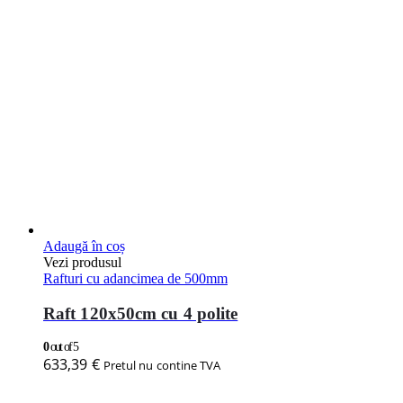
Adaugă în coș
Vezi produsul
Rafturi cu adancimea de 500mm
Raft 120x50cm cu 4 polite
0
out of 5
633,39
€
Pretul nu contine TVA