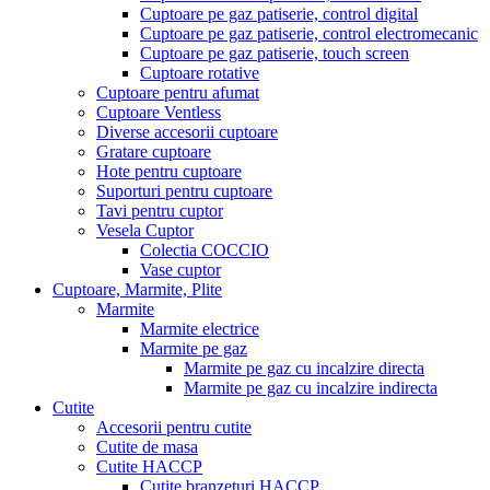
Cuptoare pe gaz patiserie, control digital
Cuptoare pe gaz patiserie, control electromecanic
Cuptoare pe gaz patiserie, touch screen
Cuptoare rotative
Cuptoare pentru afumat
Cuptoare Ventless
Diverse accesorii cuptoare
Gratare cuptoare
Hote pentru cuptoare
Suporturi pentru cuptoare
Tavi pentru cuptor
Vesela Cuptor
Colectia COCCIO
Vase cuptor
Cuptoare, Marmite, Plite
Marmite
Marmite electrice
Marmite pe gaz
Marmite pe gaz cu incalzire directa
Marmite pe gaz cu incalzire indirecta
Cutite
Accesorii pentru cutite
Cutite de masa
Cutite HACCP
Cutite branzeturi HACCP