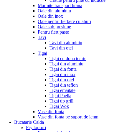
Cratite pentru plite cu inductie
Marmite transport hrana
Oale din aluminiu
Oale din inox
Oale pentru fierbere cu aburi
Oale sub presiune
Pentru fiert paste
Tavi
Tavi din aluminiu
Tavi din otel
Tigai
Tigai cu doua toarte
Tigai din aluminiu
Tigai din fonta
Tigai din inox
Tigai din otel
Tigai din teflon
Tigai emailate
Tigai Paella
Tigai tip grill
Tigai Wok
Vase din fonta
Vase din fonta pe suport de lemn
Bucatarie Calda
Fry top-uri