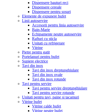
Dispensere bauturi reci
Dispensere cereale
Dispensere pentru sosuri
Elemente de expunere bufet
Linii autoservire
Accesorii pentru linia autoservire
Bain-Marie
Echipamente neutre autoservire
Rafturi cu sticla
Unitati cu refrigerare
Vitrine
Pietre pentru gatit
Portelanuri pentru bufet
Supiere electrice
Tavi din inox
Tavi din inox dreptunghiulare
Tavi din inox ovale
Tavi din inox rotunde
Tavi pentru servire
Tavi pentru servire dreptunghiulare
Tavi pentru servire rotunde
Unitati pentru tavi, paine si tacamuri
Vitrine bufet
Vitrine calde bufet
Vitrine neutre bufet