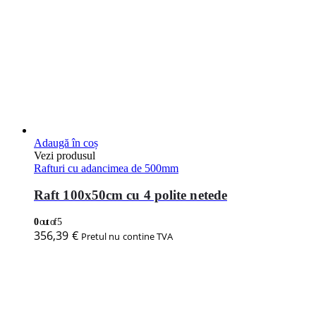
Adaugă în coș
Vezi produsul
Rafturi cu adancimea de 500mm
Raft 100x50cm cu 4 polite netede
0
out of 5
356,39
€
Pretul nu contine TVA