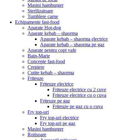
Masini hamburger
Sterilizatoare
Tumblere carne
Echipamente fast-food
Aparate Hot-dog
Aparate kebab – shaorma
Aparate kebab – shaorma electrice
Aparate kebab – shaorma pe gaz
Aparate pentru copt vafe
Bain-Marie
Concepte fast-food
Crepiere
Cutite kebab – shaorma
Friteuze
Friteuze electrice
Friteuze electrice cu 2 cuve
Friteuze electrice cu o cuva
Friteuze pe gaz
Friteuze pe gaz cu o cuva
Fry top-uri
Fry top-uri electrice
Fry top-uri pe gaz
Masini hamburger
Rotisoare