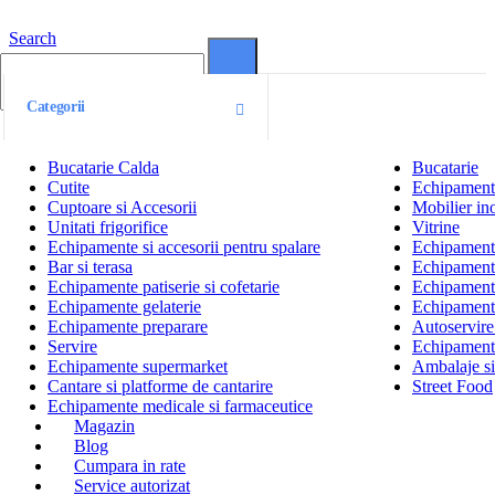
Search
0
0
Categorii
Bucatarie Calda
Bucatarie
Cutite
Echipamente
Cuptoare si Accesorii
Mobilier ino
Unitati frigorifice
Vitrine
Echipamente si accesorii pentru spalare
Echipamente 
Bar si terasa
Echipamente
Echipamente patiserie si cofetarie
Echipamente
Echipamente gelaterie
Echipament
Echipamente preparare
Autoservire 
Servire
Echipamente
Echipamente supermarket
Ambalaje s
Cantare si platforme de cantarire
Street Food
Echipamente medicale si farmaceutice
Magazin
Blog
Cumpara in rate
Service autorizat