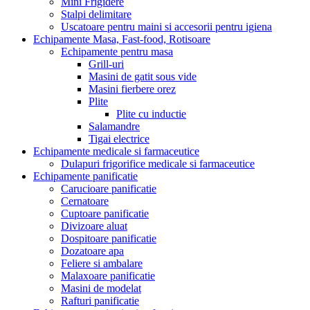
Mini Frigidere
Stalpi delimitare
Uscatoare pentru maini si accesorii pentru igiena
Echipamente Masa, Fast-food, Rotisoare
Echipamente pentru masa
Grill-uri
Masini de gatit sous vide
Masini fierbere orez
Plite
Plite cu inductie
Salamandre
Tigai electrice
Echipamente medicale si farmaceutice
Dulapuri frigorifice medicale si farmaceutice
Echipamente panificatie
Carucioare panificatie
Cernatoare
Cuptoare panificatie
Divizoare aluat
Dospitoare panificatie
Dozatoare apa
Feliere si ambalare
Malaxoare panificatie
Masini de modelat
Rafturi panificatie