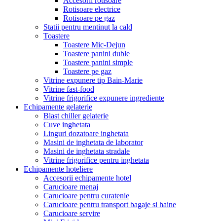
Accesorii rotisoare
Rotisoare electrice
Rotisoare pe gaz
Statii pentru mentinut la cald
Toastere
Toastere Mic-Dejun
Toastere panini duble
Toastere panini simple
Toastere pe gaz
Vitrine expunere tip Bain-Marie
Vitrine fast-food
Vitrine frigorifice expunere ingrediente
Echipamente gelaterie
Blast chiller gelaterie
Cuve inghetata
Linguri dozatoare inghetata
Masini de inghetata de laborator
Masini de inghetata stradale
Vitrine frigorifice pentru inghetata
Echipamente hoteliere
Accesorii echipamente hotel
Carucioare menaj
Carucioare pentru curatenie
Carucioare pentru transport bagaje si haine
Carucioare servire