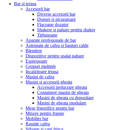
Bar si terasa
Accesorii bar
Diverse accesorii bar
Dopuri si picuratoare
Flacoane dozator
Shakere si pahare pentru shaker
Tirbusoane
Aparate profesionale de bar
Automate de cafea si bauturi calde
Blendere
Dispozitive pentru spalat pahare
Espressoare
Grupuri multiple
Incalzitoare terasa
Masini de cafea
Masini si accesorii gheata
Accesorii prelucrare gheata
Containere masini de gheata
Masini de gheata cu depozitare
Masini de gheata modulare
Mese frigorifice pentru bar
Mixere pentru frappe
Mobilier bar
Rasnite cafea
Sifoane si cani frisca