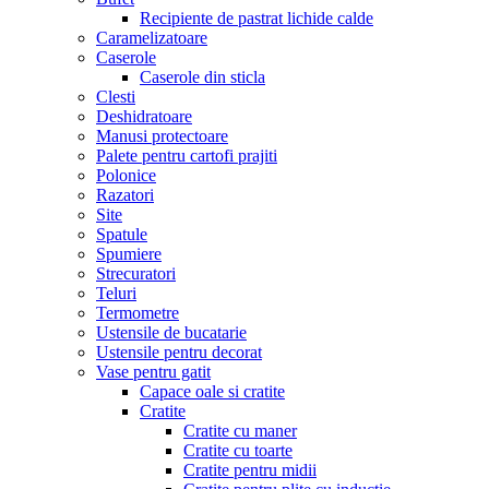
Recipiente de pastrat lichide calde
Caramelizatoare
Caserole
Caserole din sticla
Clesti
Deshidratoare
Manusi protectoare
Palete pentru cartofi prajiti
Polonice
Razatori
Site
Spatule
Spumiere
Strecuratori
Teluri
Termometre
Ustensile de bucatarie
Ustensile pentru decorat
Vase pentru gatit
Capace oale si cratite
Cratite
Cratite cu maner
Cratite cu toarte
Cratite pentru midii