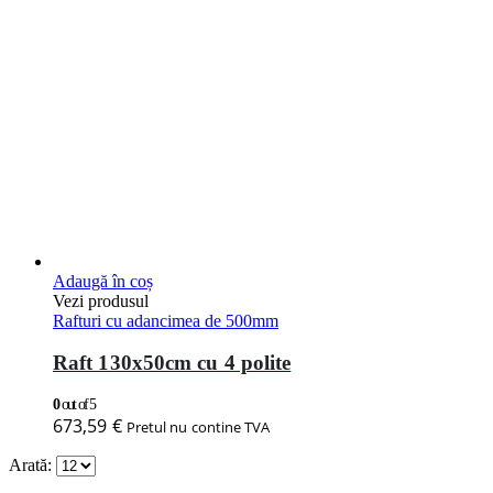
Adaugă în coș
Vezi produsul
Rafturi cu adancimea de 500mm
Raft 130x50cm cu 4 polite
0
out of 5
673,59
€
Pretul nu contine TVA
Arată: