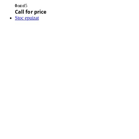
0
out of 5
Call for price
Stoc epuizat