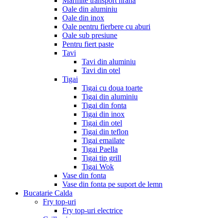
Marmite transport hrana
Oale din aluminiu
Oale din inox
Oale pentru fierbere cu aburi
Oale sub presiune
Pentru fiert paste
Tavi
Tavi din aluminiu
Tavi din otel
Tigai
Tigai cu doua toarte
Tigai din aluminiu
Tigai din fonta
Tigai din inox
Tigai din otel
Tigai din teflon
Tigai emailate
Tigai Paella
Tigai tip grill
Tigai Wok
Vase din fonta
Vase din fonta pe suport de lemn
Bucatarie Calda
Fry top-uri
Fry top-uri electrice