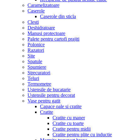
Caramelizatoare
Caserole
Caserole din sticla
Clesti
Deshidratoare
Manusi protectoare
Palete pentru cartofi prajiti
Polonice
Razatori
Site
Spatule
Spumiere
Strecuratori
Teluri
Termometre
Ustensile de bucatarie
Ustensile pentru decorat
Vase pentru gatit
Capace oale si cratite
Cratite
Cratite cu maner
Cratite cu toarte
Cratite pentru midii
Cratite pentru plite cu inductie