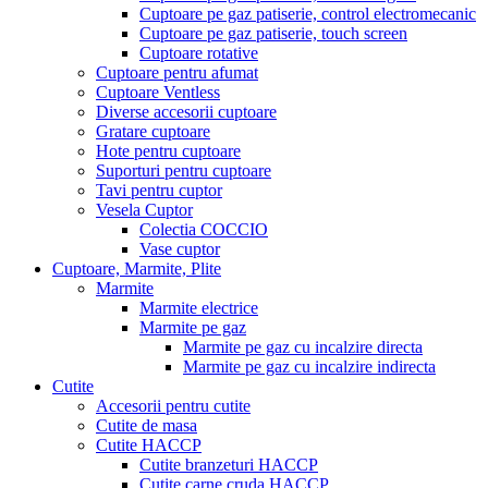
Cuptoare pe gaz patiserie, control electromecanic
Cuptoare pe gaz patiserie, touch screen
Cuptoare rotative
Cuptoare pentru afumat
Cuptoare Ventless
Diverse accesorii cuptoare
Gratare cuptoare
Hote pentru cuptoare
Suporturi pentru cuptoare
Tavi pentru cuptor
Vesela Cuptor
Colectia COCCIO
Vase cuptor
Cuptoare, Marmite, Plite
Marmite
Marmite electrice
Marmite pe gaz
Marmite pe gaz cu incalzire directa
Marmite pe gaz cu incalzire indirecta
Cutite
Accesorii pentru cutite
Cutite de masa
Cutite HACCP
Cutite branzeturi HACCP
Cutite carne cruda HACCP