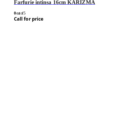
Farfurie intinsa 16cm KARIZMA
0
out of 5
Call for price