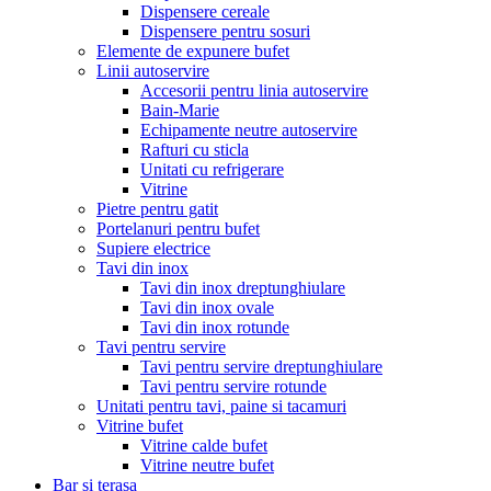
Dispensere cereale
Dispensere pentru sosuri
Elemente de expunere bufet
Linii autoservire
Accesorii pentru linia autoservire
Bain-Marie
Echipamente neutre autoservire
Rafturi cu sticla
Unitati cu refrigerare
Vitrine
Pietre pentru gatit
Portelanuri pentru bufet
Supiere electrice
Tavi din inox
Tavi din inox dreptunghiulare
Tavi din inox ovale
Tavi din inox rotunde
Tavi pentru servire
Tavi pentru servire dreptunghiulare
Tavi pentru servire rotunde
Unitati pentru tavi, paine si tacamuri
Vitrine bufet
Vitrine calde bufet
Vitrine neutre bufet
Bar si terasa