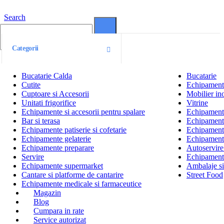
Search
0
0
Categorii
Bucatarie Calda
Bucatarie
Cutite
Echipamente
Cuptoare si Accesorii
Mobilier ino
Unitati frigorifice
Vitrine
Echipamente si accesorii pentru spalare
Echipamente 
Bar si terasa
Echipamente
Echipamente patiserie si cofetarie
Echipamente
Echipamente gelaterie
Echipament
Echipamente preparare
Autoservire 
Servire
Echipamente
Echipamente supermarket
Ambalaje s
Cantare si platforme de cantarire
Street Food
Echipamente medicale si farmaceutice
Magazin
Blog
Cumpara in rate
Service autorizat