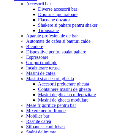
Accesorii bar
Diverse accesorii bar
Dopuri si picuratoare
Flacoane dozator
Shakere si pahare pentru shaker
Tirbusoane
Aparate profesionale de bar
Automate de cafea si bauturi calde
Blendere
Dispozitive pentru spalat pahare
Espressoare
Grupuri multiple
Incalzitoare terasa
Masini de cafea
Masini si accesorii gheata
Accesorii prelucrare gheata
Containere masini de gheata
Masini de gheata cu depozitare
Masini de gheata modulare
Mese frigorifice pentru bar
Mixere pentru frappe
Mobilier bar
Rasnite cafea
Sifoane si cani frisca
Stalpi delimitare