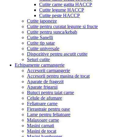
Cutite carne gatita HACCP
Cutite legume HACCP
Cutite peste HACCP
Cutite japoneze
Cutite pentru curatat legume si fructe
Cutite pentru sunca/kebab
Cutite Sanelli
Cutite tip satar
Cutite universale
Dispozitive pentru ascutit cutite
Seturi cutite
Echipamente carmangerie
Accesorii carmangerie
Accesorii pentru masina de tocat
Aparate de fragezit
Aparate frigarui
Butuci pentru taiat carne
Celule de afumare
Feliatoare carne
Fierastraie pentru oase
Lame pentru feliatoare
Malaxoare carne
Masini carnati
Masini de tocat
Masini hamburger