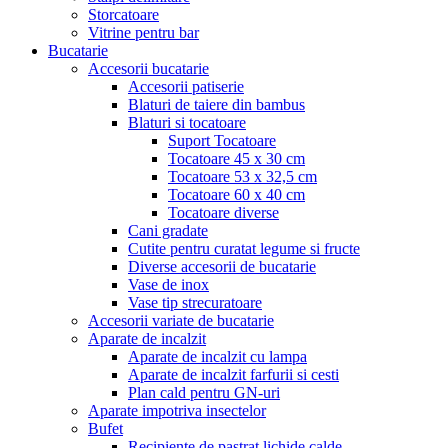
Storcatoare
Vitrine pentru bar
Bucatarie
Accesorii bucatarie
Accesorii patiserie
Blaturi de taiere din bambus
Blaturi si tocatoare
Suport Tocatoare
Tocatoare 45 x 30 cm
Tocatoare 53 x 32,5 cm
Tocatoare 60 x 40 cm
Tocatoare diverse
Cani gradate
Cutite pentru curatat legume si fructe
Diverse accesorii de bucatarie
Vase de inox
Vase tip strecuratoare
Accesorii variate de bucatarie
Aparate de incalzit
Aparate de incalzit cu lampa
Aparate de incalzit farfurii si cesti
Plan cald pentru GN-uri
Aparate impotriva insectelor
Bufet
Recipiente de pastrat lichide calde