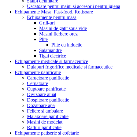
Stalpi delimitare
Uscatoare pentru maini si accesorii pentru igiena
Echipamente Masa, Fast-food, Rotisoare
Echipamente pentru masa
Grill-uri
Masini de gatit sous vide
Masini fierbere orez
Plite
Plite cu inductie
Salamandre
Tigai electrice
Echipamente medicale si farmaceutice
Dulapuri frigorifice medicale si farmaceutice
Echipamente panificatie
Carucioare panificatie
Cernatoare
Cuptoare panificatie
Divizoare aluat
Dospitoare panificatie
Dozatoare apa
Feliere si ambalare
Malaxoare panificatie
Masini de modelat
Rafturi panificatie
Echipamente patiserie si cofetarie