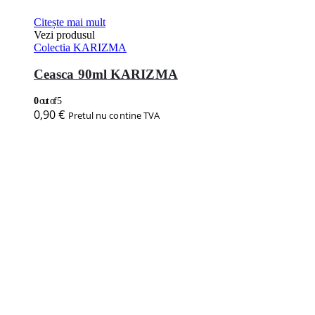
Citește mai mult
Vezi produsul
Colectia KARIZMA
Ceasca 90ml KARIZMA
0
out of 5
0,90
€
Pretul nu contine TVA