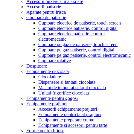
Accesorii mixere si malaxoare
Accesorii patiserie
Aparate pentru frisca
Cuptoare de patiserie
Cuptoare electrice de patiserie, touch screen
Cuptoare electrice patiserie, control digital
Cuptoare electrice patiserie, control
electromecanic
Cuptoare pe gaz de patiserie, touch screen
Cuptoare pe gaz patiserie, control digital
Cuptoare pe gaz patiserie, control electromecanic
Cuptoare rotative
Dospitoare
Echipamente ciocolata
Ciocolatiere
Dispensere si fantani ciocolata
Masini de temperat si topit ciocolata
Unitati frigorifice ciocolata
Echipamente pentru gogosi
Echipamente prajituri
Accesorii echipamente prajituri
Echipamente pentru taiat prajituri
Echipamente preparare creme
Echipamente si accesorii pentru tarte
Forme pentru briose