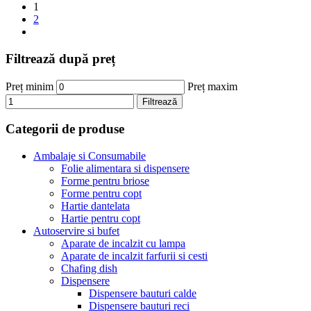
1
2
Filtrează după preț
Preț minim
Preț maxim
Filtrează
Categorii de produse
Ambalaje si Consumabile
Folie alimentara si dispensere
Forme pentru briose
Forme pentru copt
Hartie dantelata
Hartie pentru copt
Autoservire si bufet
Aparate de incalzit cu lampa
Aparate de incalzit farfurii si cesti
Chafing dish
Dispensere
Dispensere bauturi calde
Dispensere bauturi reci