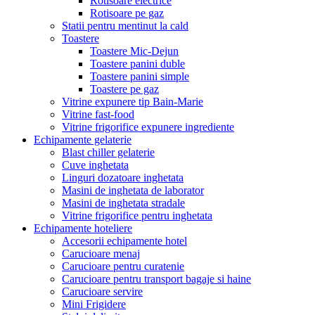
Rotisoare electrice
Rotisoare pe gaz
Statii pentru mentinut la cald
Toastere
Toastere Mic-Dejun
Toastere panini duble
Toastere panini simple
Toastere pe gaz
Vitrine expunere tip Bain-Marie
Vitrine fast-food
Vitrine frigorifice expunere ingrediente
Echipamente gelaterie
Blast chiller gelaterie
Cuve inghetata
Linguri dozatoare inghetata
Masini de inghetata de laborator
Masini de inghetata stradale
Vitrine frigorifice pentru inghetata
Echipamente hoteliere
Accesorii echipamente hotel
Carucioare menaj
Carucioare pentru curatenie
Carucioare pentru transport bagaje si haine
Carucioare servire
Mini Frigidere