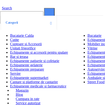
Search
0
0
Categorii
Bucatarie Calda
Bucatarie
Cutite
Echipamente
Cuptoare si Accesorii
Mobilier ino
Unitati frigorifice
Vitrine
Echipamente si accesorii pentru spalare
Echipamente 
Bar si terasa
Echipamente
Echipamente patiserie si cofetarie
Echipamente
Echipamente gelaterie
Echipament
Echipamente preparare
Autoservire 
Servire
Echipamente
Echipamente supermarket
Ambalaje s
Cantare si platforme de cantarire
Street Food
Echipamente medicale si farmaceutice
Magazin
Blog
Cumpara in rate
Service autorizat