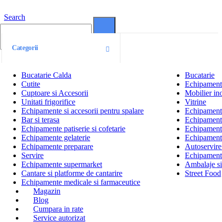
Search
0
0
Categorii
Bucatarie Calda
Bucatarie
Cutite
Echipamente
Cuptoare si Accesorii
Mobilier ino
Unitati frigorifice
Vitrine
Echipamente si accesorii pentru spalare
Echipamente 
Bar si terasa
Echipamente
Echipamente patiserie si cofetarie
Echipamente
Echipamente gelaterie
Echipament
Echipamente preparare
Autoservire 
Servire
Echipamente
Echipamente supermarket
Ambalaje s
Cantare si platforme de cantarire
Street Food
Echipamente medicale si farmaceutice
Magazin
Blog
Cumpara in rate
Service autorizat