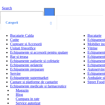
Search
0
0
Categorii
Bucatarie Calda
Bucatarie
Cutite
Echipamente
Cuptoare si Accesorii
Mobilier ino
Unitati frigorifice
Vitrine
Echipamente si accesorii pentru spalare
Echipamente 
Bar si terasa
Echipamente
Echipamente patiserie si cofetarie
Echipamente
Echipamente gelaterie
Echipament
Echipamente preparare
Autoservire 
Servire
Echipamente
Echipamente supermarket
Ambalaje s
Cantare si platforme de cantarire
Street Food
Echipamente medicale si farmaceutice
Magazin
Blog
Cumpara in rate
Service autorizat