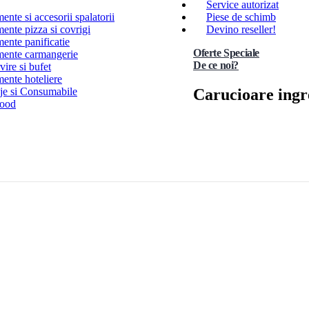
Service autorizat
nte si accesorii spalatorii
Piese de schimb
ente pizza si covrigi
Devino reseller!
ente panificatie
Oferte Speciale
ente carmangerie
De ce noi?
ire si bufet
ente hoteliere
Carucioare ingr
e si Consumabile
Food