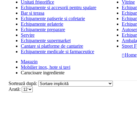
Unitati frigorifice
Vitrine
Echipamente si accesorii pentru spalare
Echipame
Bar si terasa
Echipam
Echipamente patiserie si cofetarie
Echipam
Echipamente gelaterie
Echipam
Echipamente preparare
Autoserv
Servire
Echipam
Echipamente supermarket
Ambalaj
Cantare si platforme de cantarire
Street 
Echipamente medicale si farmaceutice
Home
Magazin
Mobilier inox, hote si tavi
Carucioare ingrediente
Sortează după:
Arată: