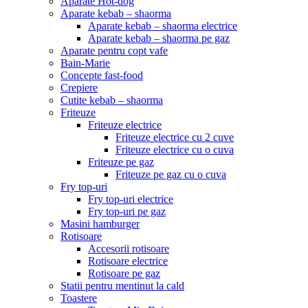
Aparate Hot-dog
Aparate kebab – shaorma
Aparate kebab – shaorma electrice
Aparate kebab – shaorma pe gaz
Aparate pentru copt vafe
Bain-Marie
Concepte fast-food
Crepiere
Cutite kebab – shaorma
Friteuze
Friteuze electrice
Friteuze electrice cu 2 cuve
Friteuze electrice cu o cuva
Friteuze pe gaz
Friteuze pe gaz cu o cuva
Fry top-uri
Fry top-uri electrice
Fry top-uri pe gaz
Masini hamburger
Rotisoare
Accesorii rotisoare
Rotisoare electrice
Rotisoare pe gaz
Statii pentru mentinut la cald
Toastere