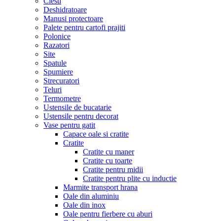
Clesti
Deshidratoare
Manusi protectoare
Palete pentru cartofi prajiti
Polonice
Razatori
Site
Spatule
Spumiere
Strecuratori
Teluri
Termometre
Ustensile de bucatarie
Ustensile pentru decorat
Vase pentru gatit
Capace oale si cratite
Cratite
Cratite cu maner
Cratite cu toarte
Cratite pentru midii
Cratite pentru plite cu inductie
Marmite transport hrana
Oale din aluminiu
Oale din inox
Oale pentru fierbere cu aburi