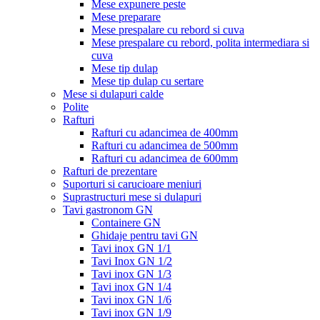
Mese expunere peste
Mese preparare
Mese prespalare cu rebord si cuva
Mese prespalare cu rebord, polita intermediara si
cuva
Mese tip dulap
Mese tip dulap cu sertare
Mese si dulapuri calde
Polite
Rafturi
Rafturi cu adancimea de 400mm
Rafturi cu adancimea de 500mm
Rafturi cu adancimea de 600mm
Rafturi de prezentare
Suporturi si carucioare meniuri
Suprastructuri mese si dulapuri
Tavi gastronom GN
Containere GN
Ghidaje pentru tavi GN
Tavi inox GN 1/1
Tavi Inox GN 1/2
Tavi inox GN 1/3
Tavi inox GN 1/4
Tavi inox GN 1/6
Tavi inox GN 1/9