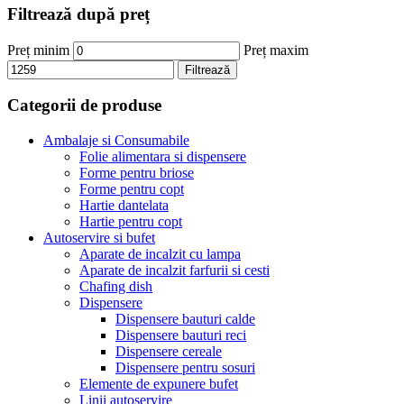
Filtrează după preț
Preț minim
Preț maxim
Filtrează
Categorii de produse
Ambalaje si Consumabile
Folie alimentara si dispensere
Forme pentru briose
Forme pentru copt
Hartie dantelata
Hartie pentru copt
Autoservire si bufet
Aparate de incalzit cu lampa
Aparate de incalzit farfurii si cesti
Chafing dish
Dispensere
Dispensere bauturi calde
Dispensere bauturi reci
Dispensere cereale
Dispensere pentru sosuri
Elemente de expunere bufet
Linii autoservire