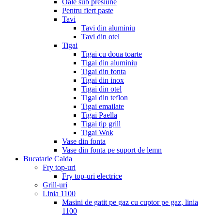
Oale sub presiune
Pentru fiert paste
Tavi
Tavi din aluminiu
Tavi din otel
Tigai
Tigai cu doua toarte
Tigai din aluminiu
Tigai din fonta
Tigai din inox
Tigai din otel
Tigai din teflon
Tigai emailate
Tigai Paella
Tigai tip grill
Tigai Wok
Vase din fonta
Vase din fonta pe suport de lemn
Bucatarie Calda
Fry top-uri
Fry top-uri electrice
Grill-uri
Linia 1100
Masini de gatit pe gaz cu cuptor pe gaz, linia
1100