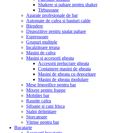
Shakere si pahare pentru shaker
Tirbusoane
Aparate profesionale de bar
Automate de cafea si bauturi calde
Blendere
Dispozitive pentru spalat pahare
Espressoare
Grupuri multiple
Incalzitoare terasa
Masini de cafea
Masini si accesorii gheata
Accesorii prelucrare gheata
Containere masini de gheata
Masini de gheata cu depozitare
Masini de gheata modulare
Mese frigorifice pentru bar
Mixere pentru frappe
Mobilier bar
Rasnite cafea
Sifoane si cani frisca
Stalpi delimitare
Storcatoare
Vitrine pentru bar
Bucatarie
Accesorii bucatarie