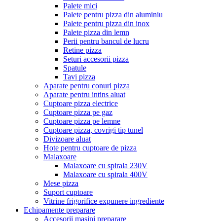
Palete mici
Palete pentru pizza din aluminiu
Palete pentru pizza din inox
Palete pizza din lemn
Perii pentru bancul de lucru
Retine pizza
Seturi accesorii pizza
Spatule
Tavi pizza
Aparate pentru conuri pizza
Aparate pentru intins aluat
Cuptoare pizza electrice
Cuptoare pizza pe gaz
Cuptoare pizza pe lemne
Cuptoare pizza, covrigi tip tunel
Divizoare aluat
Hote pentru cuptoare de pizza
Malaxoare
Malaxoare cu spirala 230V
Malaxoare cu spirala 400V
Mese pizza
Suport cuptoare
Vitrine frigorifice expunere ingrediente
Echipamente preparare
Accesorii masini preparare