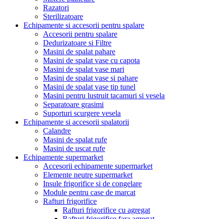
Razatori
Sterilizatoare
Echipamente si accesorii pentru spalare
Accesorii pentru spalare
Dedurizatoare si Filtre
Masini de spalat pahare
Masini de spalat vase cu capota
Masini de spalat vase mari
Masini de spalat vase si pahare
Masini de spalat vase tip tunel
Masini pentru lustruit tacamuri si vesela
Separatoare grasimi
Suporturi scurgere vesela
Echipamente si accesorii spalatorii
Calandre
Masini de spalat rufe
Masini de uscat rufe
Echipamente supermarket
Accesorii echipamente supermarket
Elemente neutre supermarket
Insule frigorifice si de congelare
Module pentru case de marcat
Rafturi frigorifice
Rafturi frigorifice cu agregat
Rafturi frigorifice fara agregat