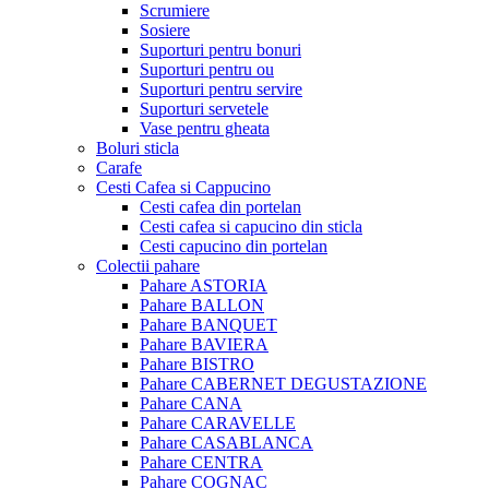
Scrumiere
Sosiere
Suporturi pentru bonuri
Suporturi pentru ou
Suporturi pentru servire
Suporturi servetele
Vase pentru gheata
Boluri sticla
Carafe
Cesti Cafea si Cappucino
Cesti cafea din portelan
Cesti cafea si capucino din sticla
Cesti capucino din portelan
Colectii pahare
Pahare ASTORIA
Pahare BALLON
Pahare BANQUET
Pahare BAVIERA
Pahare BISTRO
Pahare CABERNET DEGUSTAZIONE
Pahare CANA
Pahare CARAVELLE
Pahare CASABLANCA
Pahare CENTRA
Pahare COGNAC