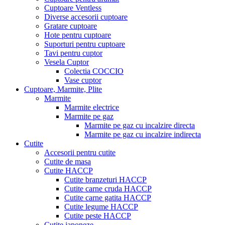
Cuptoare Ventless
Diverse accesorii cuptoare
Gratare cuptoare
Hote pentru cuptoare
Suporturi pentru cuptoare
Tavi pentru cuptor
Vesela Cuptor
Colectia COCCIO
Vase cuptor
Cuptoare, Marmite, Plite
Marmite
Marmite electrice
Marmite pe gaz
Marmite pe gaz cu incalzire directa
Marmite pe gaz cu incalzire indirecta
Cutite
Accesorii pentru cutite
Cutite de masa
Cutite HACCP
Cutite branzeturi HACCP
Cutite carne cruda HACCP
Cutite carne gatita HACCP
Cutite legume HACCP
Cutite peste HACCP
Cutite japoneze