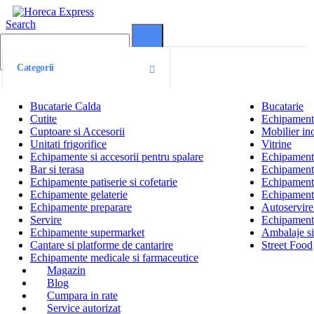
Search
0
0
Categorii
Bucatarie Calda
Bucatarie
Cutite
Echipamente
Cuptoare si Accesorii
Mobilier ino
Unitati frigorifice
Vitrine
Echipamente si accesorii pentru spalare
Echipamente 
Bar si terasa
Echipamente
Echipamente patiserie si cofetarie
Echipamente
Echipamente gelaterie
Echipament
Echipamente preparare
Autoservire 
Servire
Echipamente
Echipamente supermarket
Ambalaje s
Cantare si platforme de cantarire
Street Food
Echipamente medicale si farmaceutice
Magazin
Blog
Cumpara in rate
Service autorizat