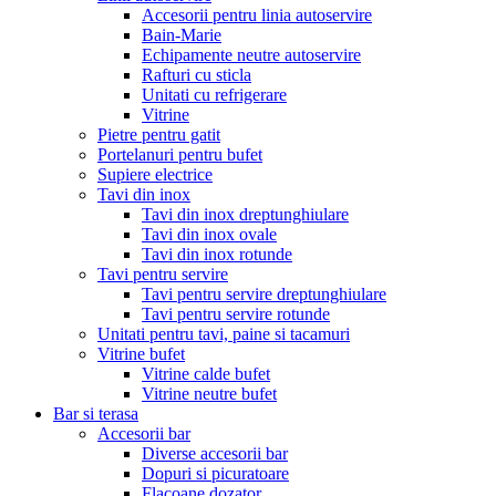
Accesorii pentru linia autoservire
Bain-Marie
Echipamente neutre autoservire
Rafturi cu sticla
Unitati cu refrigerare
Vitrine
Pietre pentru gatit
Portelanuri pentru bufet
Supiere electrice
Tavi din inox
Tavi din inox dreptunghiulare
Tavi din inox ovale
Tavi din inox rotunde
Tavi pentru servire
Tavi pentru servire dreptunghiulare
Tavi pentru servire rotunde
Unitati pentru tavi, paine si tacamuri
Vitrine bufet
Vitrine calde bufet
Vitrine neutre bufet
Bar si terasa
Accesorii bar
Diverse accesorii bar
Dopuri si picuratoare
Flacoane dozator