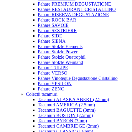
Pahare PREMIUM DEGUSTATIONE
Pahare RESTAURANT CRISTALLINO
Pahare RISERVA DEGUSTAZIONE
Pahare ROCK BAR
Pahare SAVOIE
Pahare SESTRIERE
Pahare SIDE
Pahare SIENA
Pahare Stolzle Elements
Pahare Stolzle Power
Pahare Stolzle Quatrophil
Pahare Stolzle Weinland
Pahare TULIPE
Pahare VERSO
Pahare Vinoteque Degustazione Cristallino
Pahare YPSILON
Pahare ZENO
Colectii tacamuri
Tacamuri ALASKA ABERT (2.5mm)
Tacamuri AMERICA (2.5mm)
Tacamuri BAGUETTE (3mm)
Tacamuri BOSTON (2.5mm)
Tacamuri BYRON (3mm)
Tacamuri CAMBRIDGE (2mm)
Tacamuri CLASSIC (1.8mm)