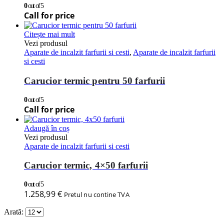
0
out of 5
Call for price
Citește mai mult
Vezi produsul
Aparate de incalzit farfurii si cesti
,
Aparate de incalzit farfurii
si cesti
Carucior termic pentru 50 farfurii
0
out of 5
Call for price
Adaugă în coș
Vezi produsul
Aparate de incalzit farfurii si cesti
Carucior termic, 4×50 farfurii
0
out of 5
1.258,99
€
Pretul nu contine TVA
Arată: