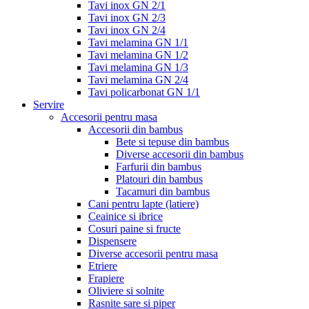
Tavi inox GN 2/1
Tavi inox GN 2/3
Tavi inox GN 2/4
Tavi melamina GN 1/1
Tavi melamina GN 1/2
Tavi melamina GN 1/3
Tavi melamina GN 2/4
Tavi policarbonat GN 1/1
Servire
Accesorii pentru masa
Accesorii din bambus
Bete si tepuse din bambus
Diverse accesorii din bambus
Farfurii din bambus
Platouri din bambus
Tacamuri din bambus
Cani pentru lapte (latiere)
Ceainice si ibrice
Cosuri paine si fructe
Dispensere
Diverse accesorii pentru masa
Etriere
Frapiere
Oliviere si solnite
Rasnite sare si piper