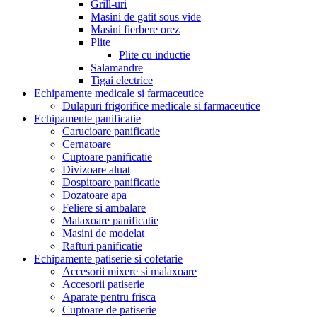
Grill-uri
Masini de gatit sous vide
Masini fierbere orez
Plite
Plite cu inductie
Salamandre
Tigai electrice
Echipamente medicale si farmaceutice
Dulapuri frigorifice medicale si farmaceutice
Echipamente panificatie
Carucioare panificatie
Cernatoare
Cuptoare panificatie
Divizoare aluat
Dospitoare panificatie
Dozatoare apa
Feliere si ambalare
Malaxoare panificatie
Masini de modelat
Rafturi panificatie
Echipamente patiserie si cofetarie
Accesorii mixere si malaxoare
Accesorii patiserie
Aparate pentru frisca
Cuptoare de patiserie