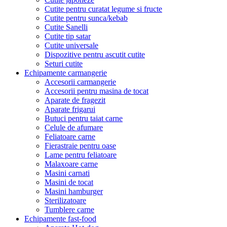
Cutite pentru curatat legume si fructe
Cutite pentru sunca/kebab
Cutite Sanelli
Cutite tip satar
Cutite universale
Dispozitive pentru ascutit cutite
Seturi cutite
Echipamente carmangerie
Accesorii carmangerie
Accesorii pentru masina de tocat
Aparate de fragezit
Aparate frigarui
Butuci pentru taiat carne
Celule de afumare
Feliatoare carne
Fierastraie pentru oase
Lame pentru feliatoare
Malaxoare carne
Masini carnati
Masini de tocat
Masini hamburger
Sterilizatoare
Tumblere carne
Echipamente fast-food