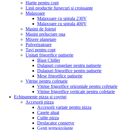
Hartie pentru copt
Linii productie fursecuri si croissante
Malaxoare
Malaxoare cu spirala 230V
Malaxoare cu spirala 400V
Masini de foietaj
Masini prelucrare oua
Mixere planetare
Pulverizatoare
Tavi pentru copt
Unitati frigorifice patiserie
Blast Chiller
Dulapuri congelare pentru patiserie
Dulapuri frigorifice pentru patiserie
Mese frigorifice patiserie
Vitrine pentru cofetarie
Vitrine frigorifice orizontale pentru cofetarie
Vitrine frigorifice verticale pentru cofetarie
Echipamente pizza si covrigi
Accesorii pizza
Accesorii variate pentru pizza
Casete aluat
Cutite pizza
Desfacator conserve
Genti termoizolante