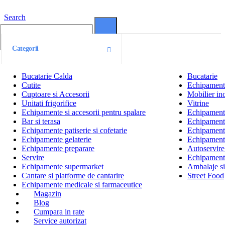
Search
0
0
Categorii
Bucatarie Calda
Bucatarie
Cutite
Echipamente
Cuptoare si Accesorii
Mobilier ino
Unitati frigorifice
Vitrine
Echipamente si accesorii pentru spalare
Echipamente 
Bar si terasa
Echipamente
Echipamente patiserie si cofetarie
Echipamente
Echipamente gelaterie
Echipament
Echipamente preparare
Autoservire 
Servire
Echipamente
Echipamente supermarket
Ambalaje s
Cantare si platforme de cantarire
Street Food
Echipamente medicale si farmaceutice
Magazin
Blog
Cumpara in rate
Service autorizat